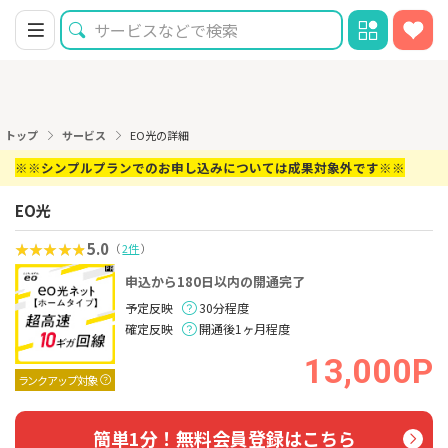
トップ
サービス
EO光の詳細
※※シンプルプランでのお申し込みについては成果対象外です※※
EO光
5.0
（
2件
）
申込から180日以内の開通完了
予定反映
30分程度
確定反映
開通後1ヶ月程度
13,000P
ランクアップ対象
簡単1分！無料会員登録はこちら