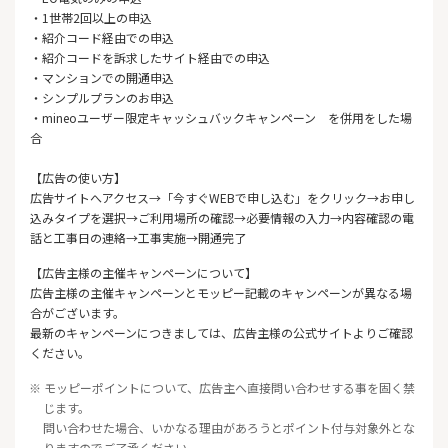
・1世帯2回以上の申込
・紹介コード経由での申込
・紹介コードを訴求したサイト経由での申込
・マンションでの開通申込
・シンプルプランのお申込
・mineoユーザー限定キャッシュバックキャンペーン を併用をした場
合
【広告の使い方】
広告サイトへアクセス→「今すぐWEBで申し込む」をクリック→お申し
込みタイプを選択→ご利用場所の確認→必要情報の入力→内容確認の電
話と工事日の連絡→工事実施→開通完了
【広告主様の主催キャンペーンについて】
広告主様の主催キャンペーンとモッピー記載のキャンペーンが異なる場
合がございます。
最新のキャンペーンにつきましては、広告主様の公式サイトよりご確認
ください。
※ モッピーポイントについて、広告主へ直接問い合わせする事を固く禁
じます。
問い合わせた場合、いかなる理由があろうとポイント付与対象外とな
りますのでご了承ください。