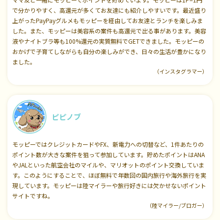
で分かりやすく、高還元が多くてお友達にも紹介しやすいです。最近盛り
上がったPayPayグルメもモッピーを経由してお友達とランチを楽しみま
した。また、モッピーは美容系の案件も高還元で出る事があります。美容
液やナイトブラ等も100%還元の実質無料でGETできました。モッピーの
おかげで子育てしながらも自分の楽しみができ、日々の生活が豊かになり
ました。
（インスタグラマー）
ピピノブ
モッピーではクレジットカードやFX、新電力への切替など、1件あたりの
ポイント数が大きな案件を狙って参加しています。貯めたポイントはANA
やJALといった航空会社のマイルや、マリオットのポイント交換していま
す。このようにすることで、ほぼ無料で年数回の国内旅行や海外旅行を実
現しています。モッピーは陸マイラーや旅行好きには欠かせないポイント
サイトですね。
（陸マイラー/ブロガー）