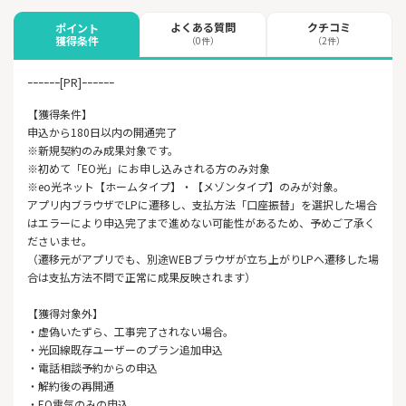
よくある質問
クチコミ
ポイント
獲得条件
（0件）
（2件）
ｰｰｰｰｰｰ[PR]ｰｰｰｰｰｰ
【獲得条件】
申込から180日以内の開通完了
※新規契約のみ成果対象です。
※初めて「EO光」にお申し込みされる方のみ対象
※eo光ネット【ホームタイプ】・【メゾンタイプ】のみが対象。
アプリ内ブラウザでLPに遷移し、支払方法「口座振替」を選択した場合
はエラーにより申込完了まで進めない可能性があるため、予めご了承く
ださいませ。
（遷移元がアプリでも、別途WEBブラウザが立ち上がりLPへ遷移した場
合は支払方法不問で正常に成果反映されます）
【獲得対象外】
・虚偽いたずら、工事完了されない場合。
・光回線既存ユーザーのプラン追加申込
・電話相談予約からの申込
・解約後の再開通
・EO電気のみの申込