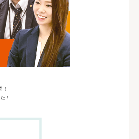
」
問！
みた！
】