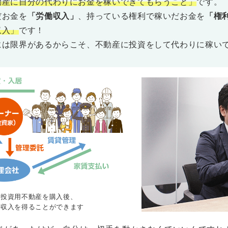
動産に自分の代わりにお金を稼いできてもらうこと」
です。
だお金を
「労働収入」
、持っている権利で稼いだお金を
「権
収入」
です！
には限界があるからこそ、不動産に投資をして代わりに稼い
て投資用不動産を購入後、
料収入を得ることができます