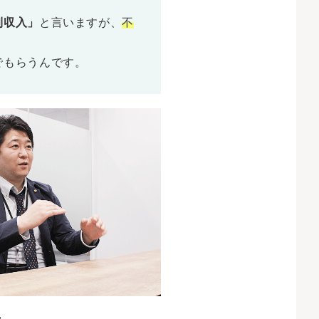
利収入」
と言いますが、
不
でもらうんです。