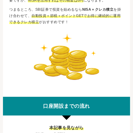
要ですが、
NISAを活用すればその税金は0円
になります。
つまるところ、SBI証券で投資を始めるなら
NISA＋クレカ積立
を掛
け合わせて、
自動投資＋節税＋ポイントGETでお得に継続的に運用
できるクレカ積立
がおすすめです！
口座開設までの流れ
本記事を見ながら