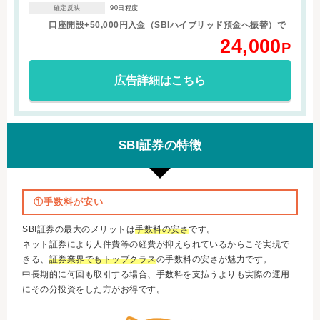
90日程度
確定反映
口座開設+50,000円入金（SBIハイブリッド預金へ振替）で
24,000
P
広告詳細はこちら
SBI証券の特徴
①手数料が安い
SBI証券の最大のメリットは
手数料の安さ
です。
ネット証券により人件費等の経費が抑えられているからこそ実現で
きる、
証券業界でもトップクラス
の手数料の安さが魅力です。
中長期的に何回も取引する場合、手数料を支払うよりも実際の運用
にその分投資をした方がお得です。