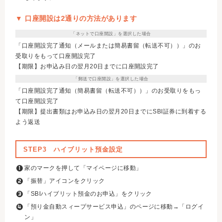
▼ 口座開設は2通りの方法があります
「ネットで口座開設」を選択した場合
「口座開設完了通知（メールまたは簡易書留（転送不可））」のお
受取りをもって口座開設完了
【期限】お申込み日の翌月20日までに口座開設完了
「郵送で口座開設」を選択した場合
「口座開設完了通知（簡易書留（転送不可））」のお受取りをもっ
て口座開設完了
【期限】提出書類はお申込み日の翌月20日までにSBI証券に到着する
よう返送
STEP3 ハイブリット預金設定
家のマークを押して「マイページに移動」
「振替」アイコンをクリック
「SBIハイブリット預金のお申込」をクリック
「預り金自動スィープサービス申込」のページに移動→「ログイ
ン」