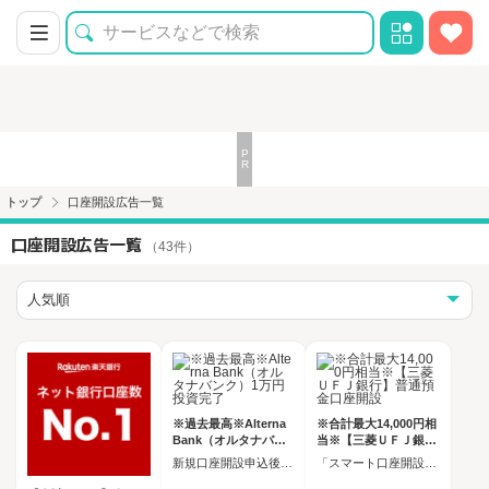
トップ
口座開設広告一覧
口座開設広告一覧
（43件）
※過去最高※Alterna
※合計最大14,000円相
Bank（オルタナバン
当※【三菱ＵＦＪ銀行
ク）1万円投資完了
】普通預金口座開設
新規口座開設申込後、45日以内に1万円以上の投資
「スマート口座開設」アプリ経由で口座開設申込後、30日以内の口座開設