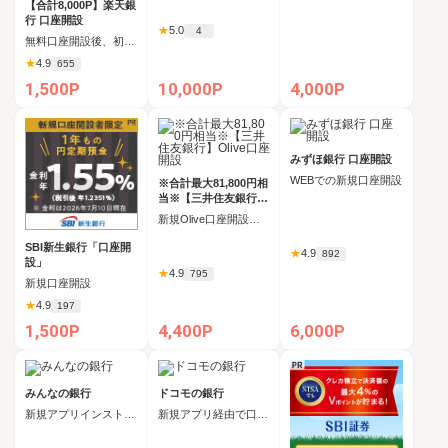
【合計8,000P】楽天銀
行 口座開設
★
5.0
4
無料口座開設後、初回ログイン
★
4.9
655
1,500P
10,000P
4,000P
みずほ銀行 口座開設
WEBでの新規口座開設
※合計最大81,800円相
当※【三井住友銀行】
Olive口座開設
新規Olive口座開設完了
SBI新生銀行「口座開
★
4.9
892
設」
★
4.9
795
新規口座開設
★
4.9
197
1,500P
4,400P
6,000P
みんなの銀行
ドコモの銀行
新規アプリインストール後、新規口座開設
新規アプリ経由で口座開設申込後、10日以内の口座開設