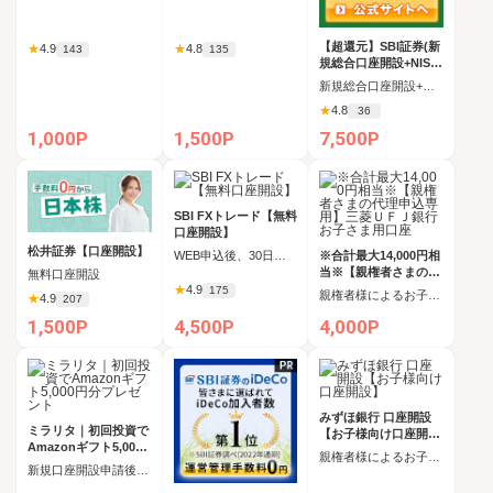
【超還元】SBI証券(新
★
4.9
★
4.8
143
135
規総合口座開設+NISA
口座開設)
新規総合口座開設+NISA口座開設の完了（同時申込可能）
★
4.8
36
1,000P
1,500P
7,500P
SBI FXトレード【無料
口座開設】
松井証券【口座開設】
WEB申込後、30日以内に新規口座開設
※合計最大14,000円相
当※【親権者さまの代
無料口座開設
理申込専用】三菱ＵＦ
★
4.9
175
親権者様によるお子さま用口座新規開設完了
★
4.9
207
Ｊ銀行 お子さま用口
座
4,500P
1,500P
4,000P
みずほ銀行 口座開設
ミラリタ｜初回投資で
【お子様向け口座開設
Amazonギフト5,000
】
親権者様によるお子様用口座新規開設
円分プレゼント
新規口座開設申請後、30日以内に10万円以上の投資完了＋投資プロジェクトの成立