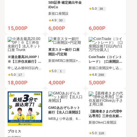
SBI証券 確定拠出年金
iDeCo
★
5.0
36
新規口座開設
★
4.9
30
15,000P
6,000P
6,000P
東京スター銀行 口座
開設+円定期
※過去最高20,000P！
CoinTrade（コイント
新規WEB口座開設+開設完了後30日以内に円定期預金作成
※【三井住友銀行】法
レード）［口座開設後
人ネット口座 Trunk
7日以内の1万円分購入
申し込み後60日以内の新規口座開設
新規口座開設申し込み後、7日以内に口座開設と合計1万円以上の暗号資産の購入
］
★
5.0
1
★
5.0
★
4.8
17
288
18,000P
4,000P
5,000P
GMOあおぞらネット
【親権者さまの代理申
銀行【法人口座開設】
込専用】三井住友銀行
WEBより申込後、60日以内の新規法人口座開設＋初回ログイン
Oliveお子さま用口座
新規Olive口座開設
プロミス
★
5.0
118