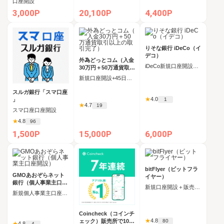
口座開設
3,000P
20,100P
4,400P
りそな銀行 iDeCo（イ
デコ）
外為どっとコム（入金
iDeCo新規口座開設完了
30万円＋50万通貨取引
以上の取引完了）
新規口座開設+45日以内に入金額合計30万円以上＋合計50万通貨以上の新規取引（500Lot以上）
スルガ銀行「スマ口座
★
4.0
1
」
★
4.7
19
スマ口座口座開設
★
4.8
96
1,500P
15,000P
6,000P
bitFlyer（ビットフラ
GMOあおぞらネット
イヤー）
銀行（個人事業主口座
新規口座開設＋販売所にて仮想通貨を合計1万円以上購入完了
開設）
新規個人事業主口座開設+初回ログイン
Coincheck（コインチ
★
4.8
80
ェック）販売所で10万
★
4.8
4