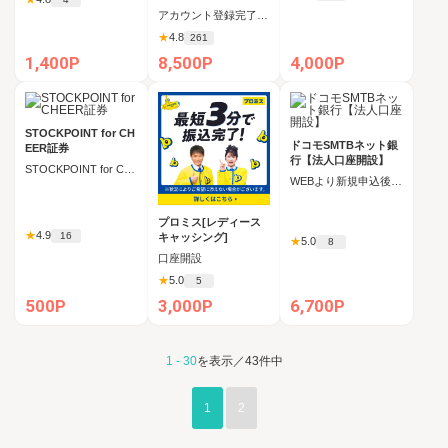
円以上の新規購入
アカウント登録完了後30日以内に、販売所で10万円以上の購入
★
4.8
261
1,400P
8,500P
4,000P
STOCKPOINT for CH
ドコモSMTBネット銀
EER証券
行【法人口座開設】
STOCKPOINT for CHEER証券アプリを新規インストールし、アプリ内から新規口座開設申込後、アプリと口座のID連携
WEBより新規申込後、60日以内に法人口座開設完了＋初回ログイン完了
プロミス[レディース
★
4.9
16
キャッシング]
★
5.0
8
口座開設
★
5.0
5
500P
3,000P
6,700P
1
-
30
を表示／
43
件中
1
2