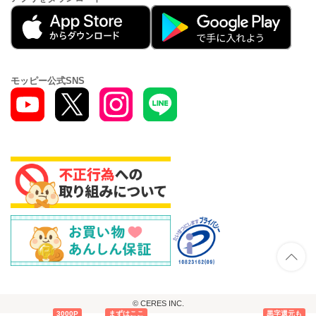
モッピー公式SNS
© CERES INC.
3000P
まずはここ
黒字還元も