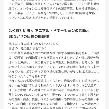
いる団体と、団体を支援したい人をつなぐ場を作っている中間支援組
織です。オンラインによる寄付サイトの運営事業、動物福祉事情のリ
サーチ事業、セミナー事業を3つの柱とし、日本の動物福祉を世界ト
ップレベルに引き上げるための活動をしています。
2.公益社団法人 アニマル・ドネーションの活動と
SDGs17の目標の関連性
目標11：住み続けられるまちづくりを
目標15：陸の豊かさも守ろう
SNSの普及や著名人の方の動物福祉に関する情報発信もあり、「保護
犬・保護猫」の認知度はかなり高まってきました。犬や猫の殺処分数
はぐっと減少し、「次に暮らすなら保護犬、保護猫を」と考える一般
の飼い主さんも確実に増えています。それらは動物の保護を自ら実行
されている、ボランティア団体様の地道な努力がなければ絶対になし
得なかったことでもあります。
それでもなお劣悪な飼育環境にさらされ、過酷な暮らしを送りながら
短い一生を遂げてしまう動物がたくさんいます。そのような状況で
は、人と動物、広い意味での自然や社会が「共存共栄」しているとは
言えないのではないでしょうか。動物の「５つの自由（飢えや渇きか
らの自由・痛み、負傷、病気からの自由・恐怖や抑圧からの自由・不
快からの自由・自然な行動をする自由）」を指標とし、人と動物が共
に幸せに暮らせる住環境や社会制度を整えていくことで”動物福祉”は