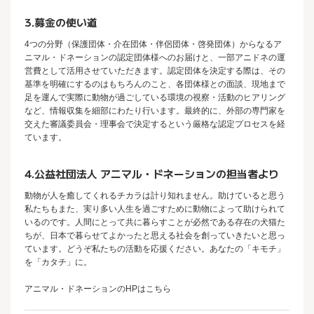
3.募金の使い道
4つの分野（保護団体・介在団体・伴侶団体・啓発団体）からなるア
ニマル・ドネーションの認定団体様へのお届けと、一部アニドネの運
営費として活用させていただきます。認定団体を決定する際は、その
基準を明確にするのはもちろんのこと、各団体様との面談、現地まで
足を運んで実際に動物が過ごしている環境の視察・活動のヒアリング
など、情報収集を細部にわたり行います。最終的に、外部の専門家を
交えた審議委員会・理事会で決定するという厳格な認定プロセスを経
ています。
4.公益社団法人 アニマル・ドネーションの担当者より
動物が人を癒してくれるチカラは計り知れません。助けていると思う
私たちもまた、実り多い人生を過ごすために動物によって助けられて
いるのです。人間にとって共に暮らすことが必然である存在の犬猫た
ちが、日本で暮らせてよかったと思える社会を創っていきたいと思っ
ています。どうぞ私たちの活動を応援ください。あなたの「キモチ」
を「カタチ」に。
アニマル・ドネーションのHPは
こちら