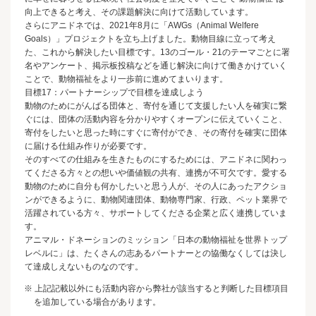
向上できると考え、その課題解決に向けて活動しています。
さらにアニドネでは、2021年8月に「AWGs（Animal Welfere
Goals）」プロジェクトを立ち上げました。動物目線に立って考え
た、これから解決したい目標です。13のゴール・21のテーマごとに署
名やアンケート、掲示板投稿などを通じ解決に向けて働きかけていく
ことで、動物福祉をより一歩前に進めてまいります。
目標17：パートナーシップで目標を達成しよう
動物のためにがんばる団体と、寄付を通じて支援したい人を確実に繋
ぐには、団体の活動内容を分かりやすくオープンに伝えていくこと、
寄付をしたいと思った時にすぐに寄付ができ、その寄付を確実に団体
に届ける仕組み作りが必要です。
そのすべての仕組みを生きたものにするためには、アニドネに関わっ
てくださる方々との想いや価値観の共有、連携が不可欠です。愛する
動物のために自分も何かしたいと思う人が、その人にあったアクショ
ンができるように、動物関連団体、動物専門家、行政、ペット業界で
活躍されている方々、サポートしてくださる企業と広く連携していま
す。
アニマル・ドネーションのミッション「日本の動物福祉を世界トップ
レベルに」は、たくさんの志あるパートナーとの協働なくしては決し
て達成しえないものなのです。
※ 上記記載以外にも活動内容から弊社が該当すると判断した目標項目
を追加している場合があります。