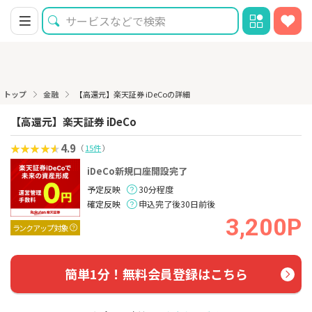
トップ
金融
【高還元】楽天証券 iDeCoの詳細
【高還元】楽天証券 iDeCo
4.9
（
15件
）
iDeCo新規口座開設完了
予定反映
30分程度
確定反映
申込完了後30日前後
3,200P
ランクアップ対象
簡単1分！無料会員登録はこちら