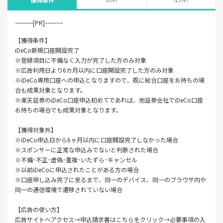
ｰｰｰｰｰｰ[PR]ｰｰｰｰｰｰ
【獲得条件】
iDeCo新規口座開設完了
※登録項目に不備なく入力が完了した方のみ対象
※広告利用日より6カ月以内に口座開設完了した方のみ対象
※iDeCo専用口座への申込となりますので、既に総合口座をお持ちの場
合も成果対象となります。
※楽天証券のiDeCo口座申込初めてであれば、他証券会社でiDeCo口座
お持ちの場合でも成果対象となります。
【獲得対象外】
※iDeCo申込日から6ヶ月以内に口座開設完了しなかった場合
※スポンサーに正常な申込みでないと判断された場合
※不備･不正･虚偽･重複･いたずら･キャンセル
※以前iDeCoに申込されたことがある方の場合
※口座申し込み完了に至るまで、同一のデバイス、同一のブラウザ内や
同一の通信環境で遷移されていない場合
【広告の使い方】
広告サイトへアクセス→申込請求書はこちらをクリック→必要事項の入