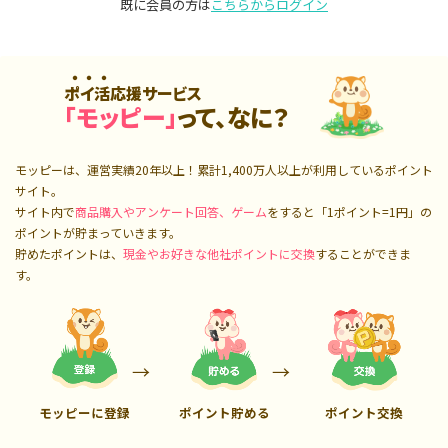
既に会員の方は
こちらからログイン
ポイ活応援サービス
「モッピー」
って、なに？
モッピーは、運営実績20年以上！累計
1,400万人
以上が利用しているポイント
サイト。
サイト内で
商品購入やアンケート回答、ゲーム
をすると「1ポイント=1円」の
ポイントが貯まっていきます。
貯めたポイントは、
現金やお好きな他社ポイントに交換
することができま
す。
モッピーに登録
ポイント貯める
ポイント交換