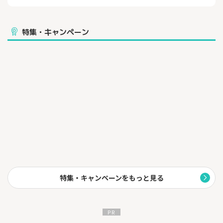
国民年金、厚生年金と組み合わせることで、
豊かな老後生活に向けた資産形成が可能になります。
さらにこの制度では様々な税制優遇が受けられ、
確定拠出年金制度で運用した際の運用益が非課税になるだけでな
特集・キャンペーン
く、
所得税、住民税の控除などを受けることも可能です。
■楽天証券 確定拠出年金の魅力
1.口座管理手数料0円
2.力的な取扱商品
3.資産情報をまとめて管理
※手数料についてのご注意
毎月発生する費用については、国民年金基金連合会、および事務
委託先の信託銀行で発生するものがあります。詳細は手数料につ
いてをご確認ください」（2025年8月13日時点）
特集・キャンペーンをもっと見る