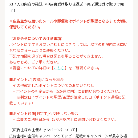
力→入力内容の確認→申込書受け取り後返送→完了通知受け取りで完
了！
※広告主から届いたメールや郵便物はポイントが承認となるまで大切に
保管してください。
【お問合せについての注意事項】
ポイントに関するお問い合わせにつきましては、以下の期限内にお問い
合わせフォームよりご連絡ください。
下記の期限を過ぎた場合は調査を承ることができません。
あらかじめ、ご了承ください。
※調査についての詳細は【
こちら
】をご確認ください。
■ポイントが[否認]になった場合
その他確定したポイントについてのお問い合わせ
…ポイントの判定日から【5か月以内】にお問い合わせください。
※判定日：ポイントの承認/否認が確定した日（ポイント通帳に記
載しています）
■ポイント通帳[判定中]へ反映しない場合
…広告のご利用日から【5か月以内】にお問い合わせください。
【広告主様の主催キャンペーンについて】
広告主様の主催キャンペーンとモッピー記載のキャンペーンが異なる場