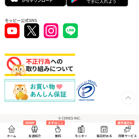
モッピー公式SNS
© CERES INC.
3000P
まずはここ
黒字還元も
07
ホーム
友達紹介
無料
モニター
毎日貯める
月額サービス