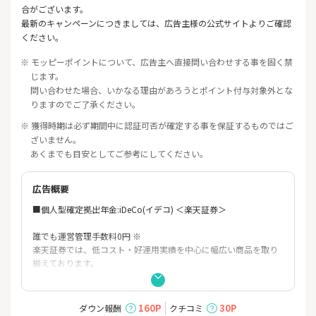
合がございます。
最新のキャンペーンにつきましては、広告主様の公式サイトよりご確認
ください。
※ モッピーポイントについて、広告主へ直接問い合わせする事を固く禁
じます。
問い合わせた場合、いかなる理由があろうとポイント付与対象外とな
りますのでご了承ください。
※ 獲得時期は必ず期間中に認証可否が確定する事を保証するものではご
ざいません。
あくまでも目安としてご参考にしてください。
広告概要
■個人型確定拠出年金:iDeCo(イデコ) ＜楽天証券＞
誰でも運営管理手数料0
円 ※
楽天証券では、低コスト・好運用実績を中心に幅広い商品を取り
揃えております。
確定拠出年金とは、毎月決まった額を積み立てて、
その資金を自分で運用しながら老後の備えをする公的制度です。
160P
30P
ダウン報酬
クチコミ