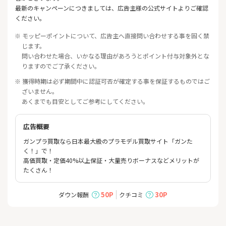
最新のキャンペーンにつきましては、広告主様の公式サイトよりご確認
ください。
※ モッピーポイントについて、広告主へ直接問い合わせする事を固く禁
じます。
問い合わせた場合、いかなる理由があろうとポイント付与対象外とな
りますのでご了承ください。
※ 獲得時期は必ず期間中に認証可否が確定する事を保証するものではご
ざいません。
あくまでも目安としてご参考にしてください。
広告概要
ガンプラ買取なら日本最大級のプラモデル買取サイト「ガンた
く！」で！
高価買取・定価40%以上保証・大量売りボーナスなどメリットが
たくさん！
50P
30P
ダウン報酬
クチコミ