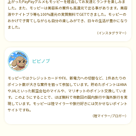
上がったPayPayグルメもモッピーを経由してお友達とランチを楽しみま
した。また、モッピーは美容系の案件も高還元で出る事があります。美容
液やナイトブラ等も100%還元の実質無料でGETできました。モッピーの
おかげで子育てしながらも自分の楽しみができ、日々の生活が豊かになり
ました。
（インスタグラマー）
ピピノブ
モッピーではクレジットカードやFX、新電力への切替など、1件あたりの
ポイント数が大きな案件を狙って参加しています。貯めたポイントはANA
やJALといった航空会社のマイルや、マリオットのポイント交換していま
す。このようにすることで、ほぼ無料で年数回の国内旅行や海外旅行を実
現しています。モッピーは陸マイラーや旅行好きには欠かせないポイント
サイトですね。
（陸マイラー/ブロガー）