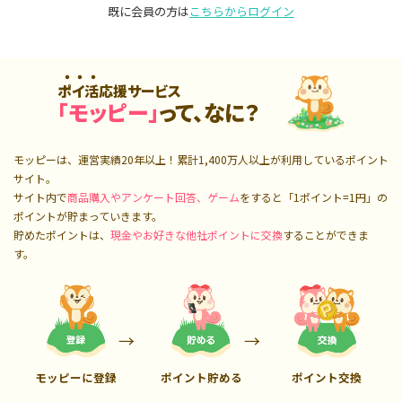
既に会員の方は
こちらからログイン
ポイ活応援サービス
「モッピー」
って、なに？
モッピーは、運営実績20年以上！累計
1,400万人
以上が利用しているポイント
サイト。
サイト内で
商品購入やアンケート回答、ゲーム
をすると「1ポイント=1円」の
ポイントが貯まっていきます。
貯めたポイントは、
現金やお好きな他社ポイントに交換
することができま
す。
モッピーに登録
ポイント貯める
ポイント交換