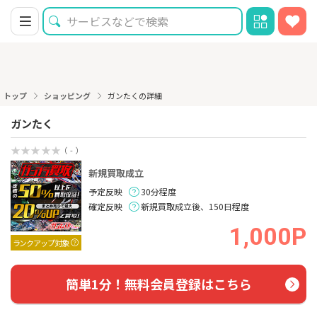
トップ
ショッピング
ガンたくの詳細
ガンたく
（ - ）
新規買取成立
予定反映
30分程度
確定反映
新規買取成立後、150日程度
1,000P
ランクアップ対象
簡単1分！無料会員登録はこちら