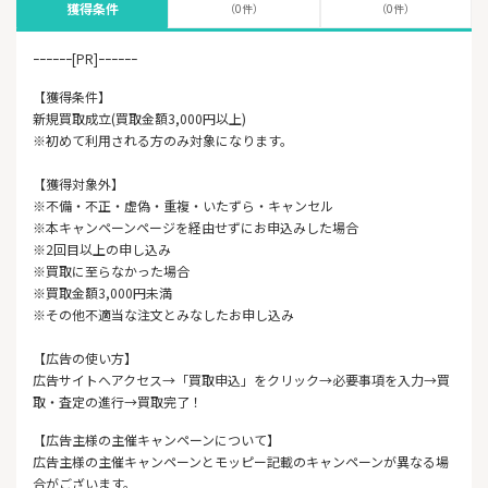
獲得条件
（0件）
（0件）
ｰｰｰｰｰｰ[PR]ｰｰｰｰｰｰ
【獲得条件】
新規買取成立(買取金額3,000円以上)
※初めて利用される方のみ対象になります。
【獲得対象外】
※不備・不正・虚偽・重複・いたずら・キャンセル
※本キャンペーンページを経由せずにお申込みした場合
※2回目以上の申し込み
※買取に至らなかった場合
※買取金額3,000円未満
※その他不適当な注文とみなしたお申し込み
【広告の使い方】
広告サイトへアクセス→「買取申込」をクリック→必要事項を入力→買
取・査定の進行→買取完了！
【広告主様の主催キャンペーンについて】
広告主様の主催キャンペーンとモッピー記載のキャンペーンが異なる場
合がございます。