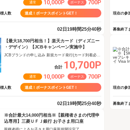
10,000P
700P
通常
ボーナス
目標人数
達成！ボーナスポイントGET！
現在の参加
02日19時間25分40秒
募集終了
【最大18,700円相当！】楽天カード（ディズニー
・デザイン）【JCBキャンペーン実施中】
JCBブランドの申し込み 新規カード発行(カード到着必須)
10,700P
合計
10,000P
700P
通常
ボーナス
目標人数
達成！ボーナスポイントGET！
現在の参加
02日19時間25分40秒
募集終了
※合計最大14,000円相当※【親権者さまの代理申
込専用】三菱ＵＦＪ銀行 お子さま用口座
親権者様によるお子さま用口座新規開設完了