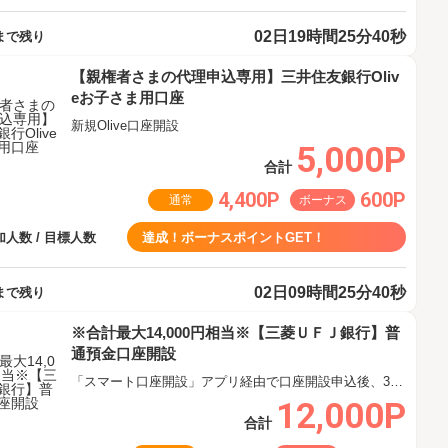
02日19時間25分40秒
まで残り
【親権者さまの代理申込専用】三井住友銀行Oliv
eお子さま用口座
新規Olive口座開設
5,000P
合計
4,400P
600P
通常
ボーナス
人数 / 目標人数
達成！ボーナスポイントGET！
02日09時間25分40秒
まで残り
※合計最大14,000円相当※【三菱ＵＦＪ銀行】普
通預金口座開設
「スマート口座開設」アプリ経由で口座開設申込後、30日以内の口座開設
12,000P
合計