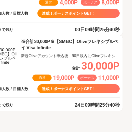
4,000P
8,000P
通常
ボーナス
人数 / 目標人数
達成！ボーナスポイントGET！
00日09時間25分40秒
まで残り
※合計30,000P※【SMBC】Oliveフレキシブルペ
イ Visa Infinite
新規Oliveアカウント申込後、90日以内にOliveフレキシブルペイ Visa Infiniteクレジットモード追加
30,000P
合計
19,000P
11,000P
通常
ボーナス
人数 / 目標人数
達成！ボーナスポイントGET！
24日09時間25分40秒
まで残り