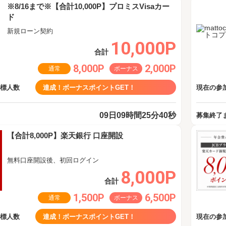
※8/16まで※【合計10,000P】プロミスVisaカー
ド
新規ローン契約
10,000P
合計
8,000P
2,000P
通常
ボーナス
目標人数
達成！ボーナスポイントGET！
現在の参加
09日09時間25分40秒
募集終了
【合計8,000P】楽天銀行 口座開設
無料口座開設後、初回ログイン
8,000P
合計
1,500P
6,500P
通常
ボーナス
目標人数
達成！ボーナスポイントGET！
現在の参加