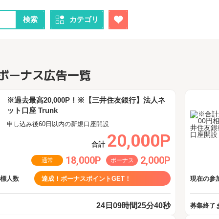
検索
カテゴリ
ボーナス広告一覧
※過去最高20,000P！※【三井住友銀行】法人ネ
ット口座 Trunk
申し込み後60日以内の新規口座開設
20,000P
合計
18,000P
2,000P
通常
ボーナス
目標人数
達成！ボーナスポイントGET！
現在の参加
24日09時間25分40秒
募集終了