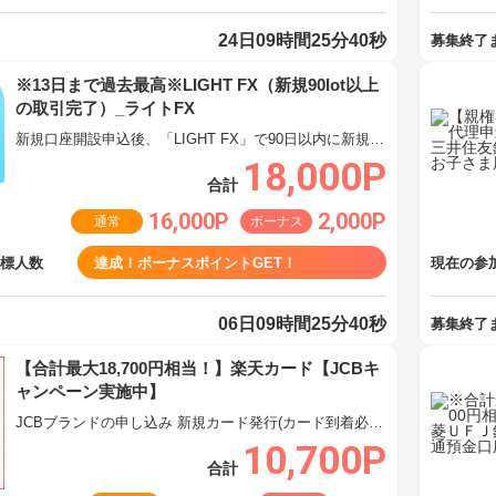
24日09時間25分40秒
募集終了
※13日まで過去最高※LIGHT FX（新規90lot以上
の取引完了）_ライトFX
新規口座開設申込後、「LIGHT FX」で90日以内に新規90lot以上の取引完了
18,000P
合計
16,000P
2,000P
通常
ボーナス
目標人数
達成！ボーナスポイントGET！
現在の参加
06日09時間25分40秒
募集終了
【合計最大18,700円相当！】楽天カード【JCBキ
ャンペーン実施中】
JCBブランドの申し込み 新規カード発行(カード到着必須)
10,700P
合計