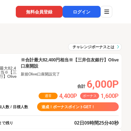
無料会員登録
ログイン
チャレンジボーナスとは
※合計最大82,400円相当※【三井住友銀行】Olive
口座開設
新規Olive口座開設完了
6,000P
合計
4,400P
1,600P
通常
ボーナス
人数 / 目標人数
達成！ボーナスポイントGET！
02日09時間25分40秒
まで残り