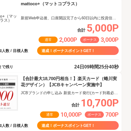
mattoco+（マットコプラス）
新規Web申込後、口座開設完了から60日以内に投資信託を5,000円以上購入
5,000P
合計
2,000P
3,000P
通常
ボーナス
人数 / 目標人数
達成！ボーナスポイントGET！
24日09時間25分40秒
まで残り
【合計最大18,700円相当！】楽天カード（蜷川実
花デザイン）【JCBキャンペーン実施中】
JCBブランドの申し込み 新規カード発行(カード到着必須)
10,700P
合計
10,000P
700P
通常
ボーナス
人数 / 目標人数
達成！ボーナスポイントGET！