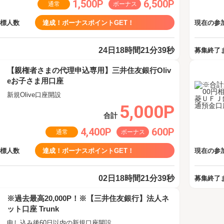
1,500P
6,500P
通常
ボーナス
目標人数
達成！ボーナスポイントGET！
現在の参加
24日18時間21分38秒
募集終了
【親権者さまの代理申込専用】三井住友銀行Oliv
eお子さま用口座
新規Olive口座開設
5,000P
合計
4,400P
600P
通常
ボーナス
目標人数
達成！ボーナスポイントGET！
現在の参加
02日18時間21分38秒
募集終了
※過去最高20,000P！※【三井住友銀行】法人ネ
ット口座 Trunk
申し込み後60日以内の新規口座開設