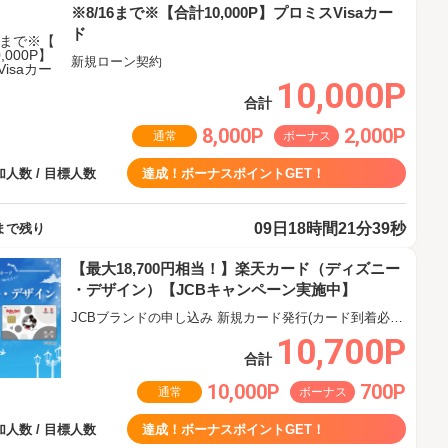
※8/16まで※【合計10,000P】プロミスVisaカー
ド
新規ローン契約
10,000P
合計
8,000P
2,000P
通常
ボーナス
人数 / 目標人数
達成！ボーナスポイントGET！
09日18時間21分38秒
まで残り
【最大18,700円相当！】楽天カード（ディズニー
・デザイン）【JCBキャンペーン実施中】
JCBブランドの申し込み 新規カード発行(カード到着必須)
10,700P
合計
10,000P
700P
通常
ボーナス
人数 / 目標人数
達成！ボーナスポイントGET！