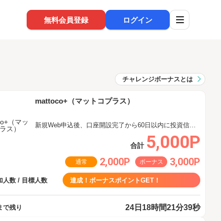
無料会員登録
ログイン
チャレンジボーナスとは
mattoco+（マットコプラス）
新規Web申込後、口座開設完了から60日以内に投資信託を5,000円以上購入
5,000P
合計
2,000P
3,000P
通常
ボーナス
人数 / 目標人数
達成！ボーナスポイントGET！
24日18時間21分38秒
まで残り