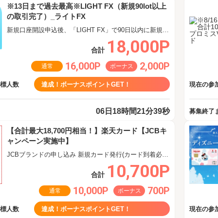
※13日まで過去最高※LIGHT FX（新規90lot以上
の取引完了）_ライトFX
新規口座開設申込後、「LIGHT FX」で90日以内に新規90lot以上の取引完了
18,000P
合計
16,000P
2,000P
通常
ボーナス
目標人数
達成！ボーナスポイントGET！
現在の参加
06日18時間21分38秒
募集終了
【合計最大18,700円相当！】楽天カード【JCBキ
ャンペーン実施中】
JCBブランドの申し込み 新規カード発行(カード到着必須)
10,700P
合計
10,000P
700P
通常
ボーナス
目標人数
達成！ボーナスポイントGET！
現在の参加