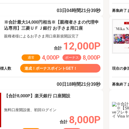
03日04時間21分38秒
募集終了
※合計最大14,000円相当※【親権者さまの代理申
込専用】三菱ＵＦＪ銀行 お子さま用口座
親権者様によるお子さま用口座新規開設完了
12,000P
合計
4,000P
8,000P
通常
ボーナス
目標人数
達成！ボーナスポイントGET！
現在の参加
00日18時間21分38秒
募集終了
【合計8,000P】楽天銀行 口座開設
無料口座開設後、初回ログイン
8,000P
合計