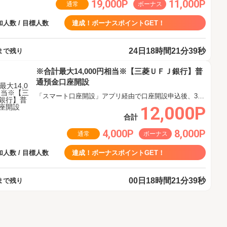
19,000P
11,000P
通常
ボーナス
人数 / 目標人数
達成！ボーナスポイントGET！
24日18時間21分38秒
まで残り
※合計最大14,000円相当※【三菱ＵＦＪ銀行】普
通預金口座開設
「スマート口座開設」アプリ経由で口座開設申込後、30日以内の口座開設
12,000P
合計
4,000P
8,000P
通常
ボーナス
人数 / 目標人数
達成！ボーナスポイントGET！
00日18時間21分38秒
まで残り