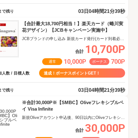
03日04時間21分38秒
まで残り
【合計最大18,700円相当！】楽天カード（蜷川実
花デザイン）【JCBキャンペーン実施中】
JCBブランドの申し込み 新規カード発行(カード到着必須)
10,700P
合計
10,000P
700P
通常
ボーナス
人数 / 目標人数
達成！ボーナスポイントGET！
03日04時間21分38秒
まで残り
※合計30,000P※【SMBC】Oliveフレキシブルペ
イ Visa Infinite
新規Oliveアカウント申込後、90日以内にOliveフレキシブルペイ Visa Infiniteクレジットモード追加
30,000P
合計