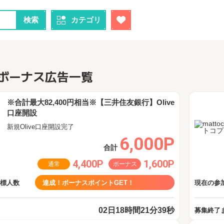
検索
カテゴリ
ボーナス広告一覧
※合計最大82,400円相当※【三井住友銀行】Olive
口座開設
新規Olive口座開設完了
6,000P
合計
4,400P
1,600P
通常
ボーナス
目標人数
達成！ボーナスポイントGET！
現在の参加
02日18時間21分38秒
募集終了