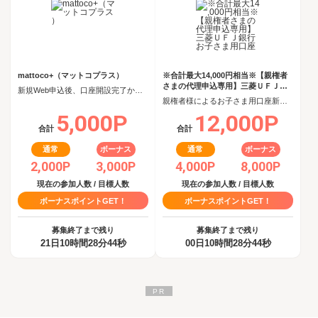
mattoco+（マットコプラス）
※合計最大14,000円相当※【親権者
さまの代理申込専用】三菱ＵＦＪ銀
新規Web申込後、口座開設完了から60日以内に投資信託を5,000円以上購入
行 お子さま用口座
親権者様によるお子さま用口座新規開設完了
5,000P
12,000P
合計
合計
通常
ボーナス
通常
ボーナス
2,000P
3,000P
4,000P
8,000P
現在の参加人数 / 目標人数
現在の参加人数 / 目標人数
ボーナスポイントGET！
ボーナスポイントGET！
募集終了まで残り
募集終了まで残り
21日10時間28分44秒
00日10時間28分44秒