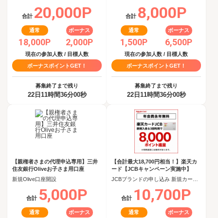
20,000P
8,000P
合計
合計
通常
ボーナス
通常
ボーナス
18,000P
2,000P
1,500P
6,500P
現在の参加人数 / 目標人数
現在の参加人数 / 目標人数
ボーナスポイントGET！
ボーナスポイントGET！
募集終了まで残り
募集終了まで残り
22日11時間36分00秒
22日11時間36分00秒
【親権者さまの代理申込専用】三井
【合計最大18,700円相当！】楽天カ
住友銀行Oliveお子さま用口座
ード【JCBキャンペーン実施中】
新規Olive口座開設
JCBブランドの申し込み 新規カード発行(カード到着必須)
5,000P
10,700P
合計
合計
通常
ボーナス
通常
ボーナス