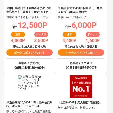
※本日最終日※【親権者さまの代理
※合計最大82,400円相当※【三井住
申込専用】三菱ＵＦＪ銀行 お子さま
友銀行】Olive口座開設
用口座
親権者様によるお子さま用口座新規開設完了
新規Olive口座開設完了
12,500P
6,000P
合計
合計
通常
ボーナス
通常
ボーナス
4,000P
8,500P
4,400P
1,600P
現在の参加人数 / 目標人数
現在の参加人数 / 目標人数
ボーナスポイントGET！
ボーナスポイントGET！
募集終了まで残り
募集終了まで残り
00日11時間36分00秒
00日11時間36分00秒
※過去最高20,000P！※【三井住友銀
【合計8,000P】楽天銀行 口座開設
行】法人ネット口座 Trunk
無料口座開設後、初回ログイン
申し込み後60日以内の新規口座開設