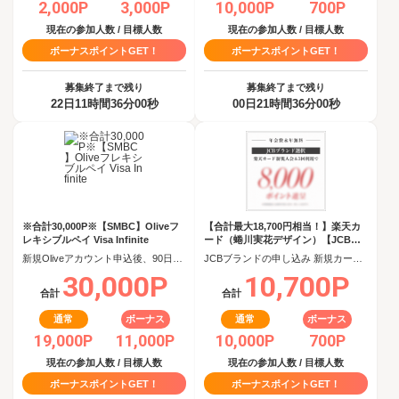
2,000P
3,000P
10,000P
700P
現在の参加人数 / 目標人数
現在の参加人数 / 目標人数
ボーナスポイントGET！
ボーナスポイントGET！
募集終了まで残り
募集終了まで残り
22日11時間36分00秒
00日21時間36分00秒
※合計30,000P※【SMBC】Oliveフ
【合計最大18,700円相当！】楽天カ
レキシブルペイ Visa Infinite
ード（蜷川実花デザイン）【JCBキ
ャンペーン実施中】
新規Oliveアカウント申込後、90日以内にOliveフレキシブルペイ Visa Infiniteクレジットモード追加
JCBブランドの申し込み 新規カード発行(カード到着必須)
30,000P
10,700P
合計
合計
通常
ボーナス
通常
ボーナス
19,000P
11,000P
10,000P
700P
現在の参加人数 / 目標人数
現在の参加人数 / 目標人数
ボーナスポイントGET！
ボーナスポイントGET！