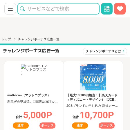
トップ
チャレンジボーナス広告一覧
チャレンジボーナス広告一覧
チャレンジボーナスとは
mattoco+（マットコプラス）
【最大18,700円相当！】楽天カード
（ディズニー・デザイン）【JCBキ
新規Web申込後、口座開設完了から60日以内に投資信託を5,000円以上購入
ャンペーン実施中】
JCBブランドの申し込み 新規カード発行(カード到着必須)
5,000P
10,700P
合計
合計
通常
ボーナス
通常
ボーナス