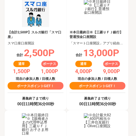
【合計2,500P】スルガ銀行「スマ口
※本日最終日※【三菱ＵＦＪ銀行】
座」
普通預金口座開設
スマ口座口座開設
「スマート口座開設」アプリ経由で口座開設申込後、30日以内の口座開設
2,500P
13,000P
合計
合計
通常
ボーナス
通常
ボーナス
1,500P
1,000P
4,000P
9,000P
現在の参加人数 / 目標人数
現在の参加人数 / 目標人数
ボーナスポイントGET！
ボーナスポイントGET！
募集終了まで残り
募集終了まで残り
00日11時間36分00秒
00日11時間36分00秒