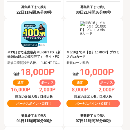
募集終了まで残り
募集終了まで残り
22日11時間36分00秒
00日21時間36分00秒
※13日まで過去最高※LIGHT FX（新
※8/16まで※【合計10,000P】プロミ
規90lot以上の取引完了）_ライトFX
スVisaカード
新規口座開設申込後、「LIGHT FX」で90日以内に新規90lot以上の取引完了
新規ローン契約
18,000P
10,000P
合計
合計
通常
ボーナス
通常
ボーナス
16,000P
2,000P
8,000P
2,000P
現在の参加人数 / 目標人数
現在の参加人数 / 目標人数
ボーナスポイントGET！
ボーナスポイントGET！
募集終了まで残り
募集終了まで残り
04日11時間36分00秒
07日11時間36分00秒