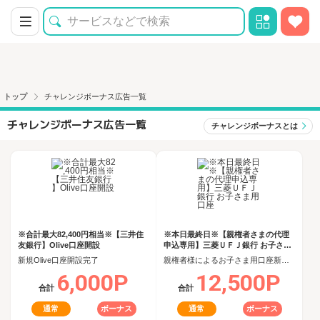
トップ
チャレンジボーナス広告一覧
チャレンジボーナス広告一覧
チャレンジボーナスとは
※合計最大82,400円相当※【三井住
※本日最終日※【親権者さまの代理
友銀行】Olive口座開設
申込専用】三菱ＵＦＪ銀行 お子さま
用口座
新規Olive口座開設完了
親権者様によるお子さま用口座新規開設完了
6,000P
12,500P
合計
合計
通常
ボーナス
通常
ボーナス