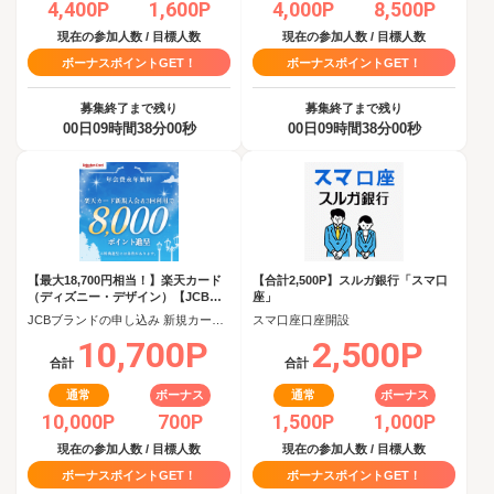
4,400P
1,600P
4,000P
8,500P
現在の参加人数 / 目標人数
現在の参加人数 / 目標人数
ボーナスポイントGET！
ボーナスポイントGET！
募集終了まで残り
募集終了まで残り
00日09時間37分59秒
00日09時間37分59秒
【最大18,700円相当！】楽天カード
【合計2,500P】スルガ銀行「スマ口
（ディズニー・デザイン）【JCBキ
座」
ャンペーン実施中】
JCBブランドの申し込み 新規カード発行(カード到着必須)
スマ口座口座開設
10,700P
2,500P
合計
合計
通常
ボーナス
通常
ボーナス
10,000P
700P
1,500P
1,000P
現在の参加人数 / 目標人数
現在の参加人数 / 目標人数
ボーナスポイントGET！
ボーナスポイントGET！