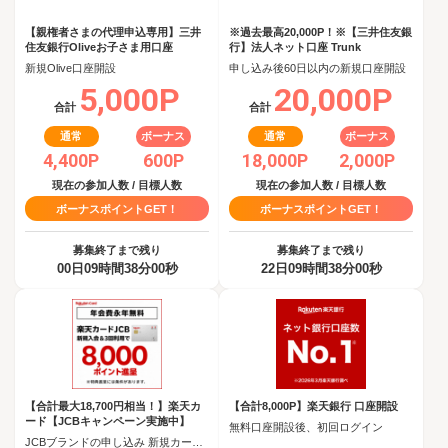
【親権者さまの代理申込専用】三井
※過去最高20,000P！※【三井住友銀
住友銀行Oliveお子さま用口座
行】法人ネット口座 Trunk
新規Olive口座開設
申し込み後60日以内の新規口座開設
5,000P
20,000P
合計
合計
通常
ボーナス
通常
ボーナス
4,400P
600P
18,000P
2,000P
現在の参加人数 / 目標人数
現在の参加人数 / 目標人数
ボーナスポイントGET！
ボーナスポイントGET！
募集終了まで残り
募集終了まで残り
00日09時間37分59秒
22日09時間37分59秒
【合計最大18,700円相当！】楽天カ
【合計8,000P】楽天銀行 口座開設
ード【JCBキャンペーン実施中】
無料口座開設後、初回ログイン
JCBブランドの申し込み 新規カード発行(カード到着必須)