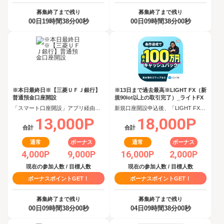
募集終了まで残り
募集終了まで残り
00日19時間37分59秒
00日09時間37分59秒
※本日最終日※【三菱ＵＦＪ銀行】
※13日まで過去最高※LIGHT FX（新
普通預金口座開設
規90lot以上の取引完了）_ライトFX
「スマート口座開設」アプリ経由で口座開設申込後、30日以内の口座開設
新規口座開設申込後、「LIGHT FX」で90日以内に新規90lot以上の取引完了
13,000P
18,000P
合計
合計
通常
ボーナス
通常
ボーナス
4,000P
9,000P
16,000P
2,000P
現在の参加人数 / 目標人数
現在の参加人数 / 目標人数
ボーナスポイントGET！
ボーナスポイントGET！
募集終了まで残り
募集終了まで残り
00日09時間37分59秒
04日09時間37分59秒