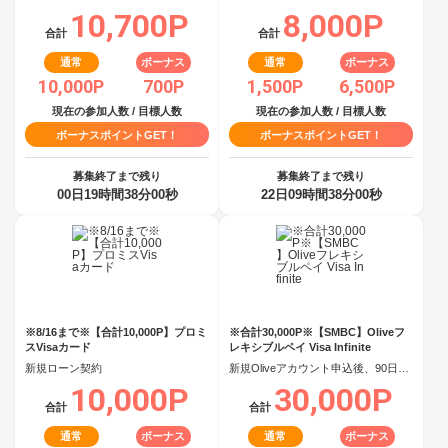
10,700P
8,000P
合計
合計
通常
ボーナス
通常
ボーナス
10,000P
700P
1,500P
6,500P
現在の参加人数 / 目標人数
現在の参加人数 / 目標人数
ボーナスポイントGET！
ボーナスポイントGET！
募集終了まで残り
募集終了まで残り
00日19時間37分59秒
22日09時間37分59秒
※8/16まで※【合計10,000P】プロミ
※合計30,000P※【SMBC】Oliveフ
スVisaカード
レキシブルペイ Visa Infinite
新規ローン契約
新規Oliveアカウント申込後、90日以内にOliveフレキシブルペイ Visa Infiniteクレジットモード追加
10,000P
30,000P
合計
合計
通常
ボーナス
通常
ボーナス