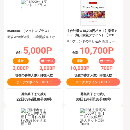
mattoco+（マットコプラス）
【合計最大18,700円相当！】楽天カ
ード（蜷川実花デザイン）【JCBキ
新規Web申込後、口座開設完了から60日以内に投資信託を5,000円以上購入
ャンペーン実施中】
JCBブランドの申し込み 新規カード発行(カード到着必須)
5,000P
10,700P
合計
合計
通常
ボーナス
通常
ボーナス
2,000P
3,000P
10,000P
700P
現在の参加人数 / 目標人数
現在の参加人数 / 目標人数
ボーナスポイントGET！
ボーナスポイントGET！
募集終了まで残り
募集終了まで残り
22日09時間37分59秒
00日19時間37分59秒