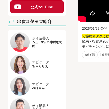
公式YouTube
出演スタッフ紹介
2026/01/28 公開
＼節約オタクふゆ
ポイ活芸人
節約・投資系You
シューマッハ 中村竜太
郎
モピチャンだけに
#ポイ活
#資産
ナビゲーター
ちゃんりえ
ナビゲーター
みほりん
ポイ活芸人