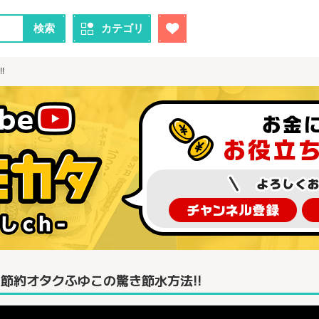
検索
カテゴリ
!
節約オタクふゆこの驚き節水方法!!