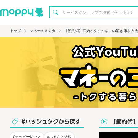
トップ
マネーのミカタ
【節約術】節約オタクふゆこの驚き節水方法!
#ハッシュタグから探す
【節約術】
#モッピー使い方
#ふるさと納税