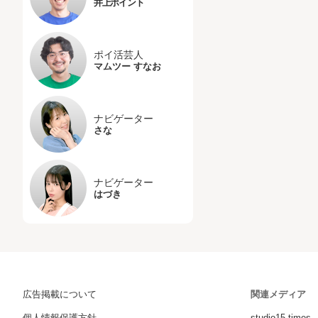
井上ポイント
ポイ活芸人
マムツー すなお
ナビゲーター
さな
ナビゲーター
はづき
広告掲載について
関連メディア
個人情報保護方針
studio15 times