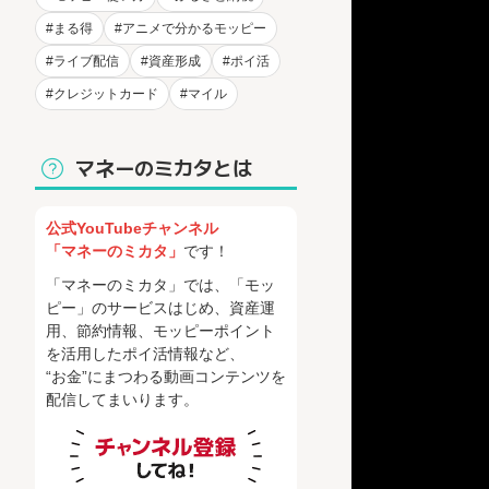
#まる得
#アニメで分かるモッピー
#ライブ配信
#資産形成
#ポイ活
#クレジットカード
#マイル
マネーのミカタとは
公式YouTubeチャンネル
「マネーのミカタ」
です！
「マネーのミカタ」では、「モッ
ピー」のサービスはじめ、資産運
用、節約情報、モッピーポイント
を活用したポイ活情報など、
“お金”にまつわる動画コンテンツを
配信してまいります。