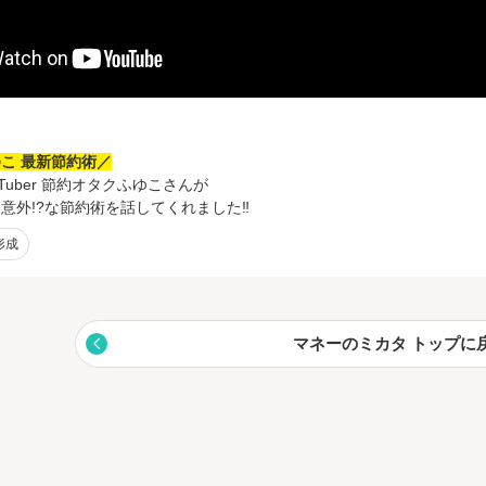
こ 最新節約術／
Tuber 節約オタクふゆこさんが
意外!?な節約術を話してくれました‼︎
形成
マネーのミカタ トップに