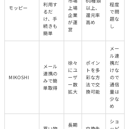
市場
60種類
利用す
程度
モッピー
上場
以上、
るだ
で問
企業
還元率
け、手
題な
が運
高め
続きも
し
営
簡単
メー
ル連
徐々
ポイン
携だ
メール
にユ
トを多
けな
連携の
MIKOSHI
ーザ
彩な方
ので
みで簡
ー数
法で交
通信
単取得
拡大
換可能
量は
少な
め
ショ
長期
買い物
交換先
ッピ