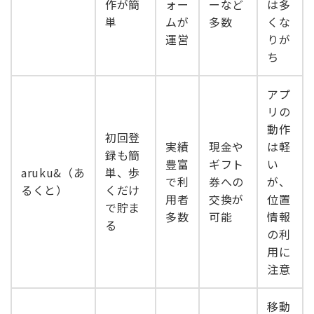
作が簡
ォー
ーなど
は多
単
ムが
多数
くな
運営
りが
ち
アプ
リの
動作
初回登
実績
現金や
は軽
録も簡
豊富
ギフト
い
aruku&（あ
単、歩
で利
券への
が、
るくと）
くだけ
用者
交換が
位置
で貯ま
多数
可能
情報
る
の利
用に
注意
移動