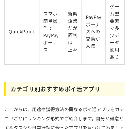
ゲー
スマホ
新興
ム型
PayPay
簡単操
企業
要素
ボーナ
作で
だが
で多
QuickPoint
スへの
PayPay
評判
少デ
交換が
ボーナ
は
ータ
人気
ス
上々
使用
あり
カテゴリ別おすすめポイ活アプリ
ここからは、用途や獲得方法の異なるポイ活アプリをカテ
ゴリごとにランキング形式でご紹介します。自分が得意と
するタスクや日常行動に合ったアプリを見つけてみましょ