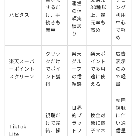
運営
するだ
30種以
ング
の信
ハピタス
け、手
上、還
利用
頼実
続きも
元率も
中心
績あ
簡単
高め
で軽
り
め
クリッ
楽天
楽天ポ
広告
楽天スーパ
クだけ
グル
イント
表示
ーポイント
でポイ
ープ
で多用
のみ
スクリーン
ント獲
の信
途に使
で軽
得
頼感
える
量
動画
世界
視聴
視聴だ
的プ
換金対
に伴
けで完
ラッ
象に電
い通
TikTok
結、操
トフ
子マネ
信量
Lite