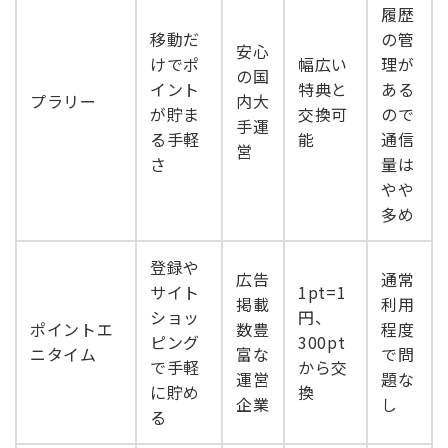
履歴
移動だ
の管
安心
けでポ
幅広い
理が
の国
イント
特典と
ある
プラリー
内大
が貯ま
交換可
ので
手運
る手軽
能
通信
営
さ
量は
やや
多め
登録や
広告
通常
サイト
1pt=1
掲載
利用
ショッ
円、
ポイントエ
数豊
程度
ピング
300pt
ニタイム
富な
で問
で手軽
から交
運営
題な
に貯め
換
企業
し
る