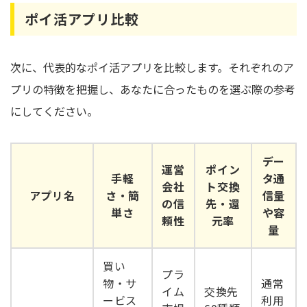
ポイ活アプリ比較
次に、代表的なポイ活アプリを比較します。それぞれのア
プリの特徴を把握し、あなたに合ったものを選ぶ際の参考
にしてください。
デー
運営
ポイン
手軽
タ通
会社
ト交換
アプリ名
さ・簡
信量
の信
先・還
単さ
や容
頼性
元率
量
買い
プラ
物・サ
通常
イム
交換先
ービス
利用