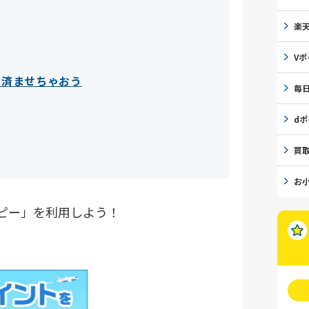
楽
Vポ
で済ませちゃおう
毎
d
買
お
ッピー」を利用しよう！