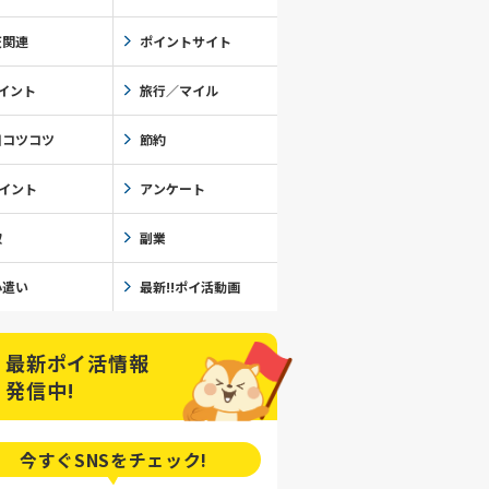
天関連
ポイントサイト
イント
旅行／マイル
日コツコツ
節約
ポイント
アンケート
取
副業
小遣い
最新!!ポイ活動画
最新ポイ活情報
発信中!
今すぐSNSを
チェック!