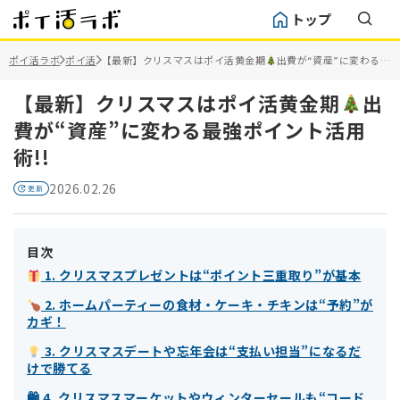
トップ
ポイ活ラボ
ポイ活
【最新】クリスマスはポイ活黄金期
出費が“資産”に変わる最
強ポイント活用術!!
【最新】クリスマスはポイ活黄金期
出
費が“資産”に変わる最強ポイント活用
術!!
2026.02.26
目次
1. クリスマスプレゼントは“ポイント三重取り”が基本
2. ホームパーティーの食材・ケーキ・チキンは“予約”が
カギ！
3. クリスマスデートや忘年会は“支払い担当”になるだ
けで勝てる
🛍 4. クリスマスマーケットやウィンターセールも“コード