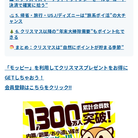
決済で確実に拾う”
5. 帰省・旅行・USJ/ディズニーは“旅系ポイ活”の大チ
ャンス
6. クリスマス以降の“年末大掃除需要”もポイント化で
きる
まとめ：クリスマスは“自然にポイントが貯まる季節”
「モッピー」を利用してクリスマスプレゼントをお得に
GETしちゃおう！
会員登録はこちらをクリック!!