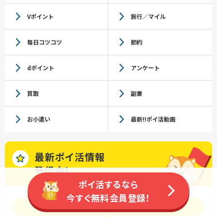
Vポイント
旅行／マイル
毎日コツコツ
節約
dポイント
アンケート
買取
副業
お小遣い
最新!!ポイ活動画
最新ポイ活情報
発信中!
ポイ活するなら
今すぐ無料会員登録！
今すぐSNSを
チェック!