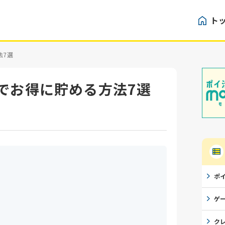
ト
法7選
でお得に貯める方法7選
ポ
ゲ
ク