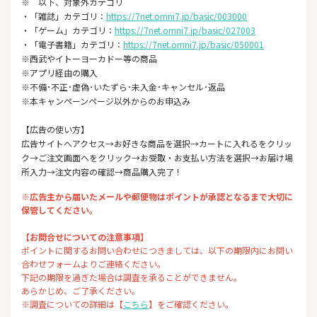
※ 以下、対象外カテゴリ
・「雑誌」カテゴリ：
https://7net.omni7.jp/basic/003000
・「ゲーム」カテゴリ：
https://7net.omni7.jp/basic/027003
・「電子書籍」カテゴリ：
https://7net.omni7.jp/basic/050001
※西武やイトーヨーカドー等の商品
※アプリ経由の購入
※不備･不正･虚偽･いたずら･未入金･キャンセル･返品
※本キャンペーンページ以外からのお申込み
【広告の使い方】
広告サイトへアクセス→お好きな商品を選択→カートに入れるをクリッ
ク→ご注文画面へをクリック→お受取・お支払い方法を選択→お届け場
所入力→注文内容の確認→商品購入完了！
※広告主から届いたメールや郵便物はポイントが承認となるまで大切に
保管してください。
【お問合せについての注意事項】
ポイントに関するお問い合わせにつきましては、以下の期限内にお問い
合わせフォームよりご連絡ください。
下記の期限を過ぎた場合は調査を承ることができません。
あらかじめ、ご了承ください。
※調査についての詳細は【
こちら
】をご確認ください。