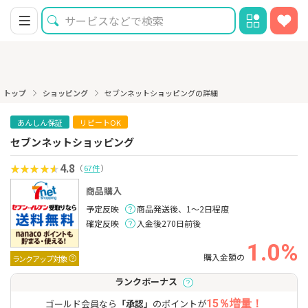
トップ
ショッピング
セブンネットショッピングの詳細
あんしん保証
リピートOK
セブンネットショッピング
4.8
（
67件
）
商品購入
予定反映
商品発送後、1～2日程度
確定反映
入金後270日前後
1.0%
購入金額の
ランクアップ対象
ランクボーナス
ゴールド会員なら
「承認」
のポイントが
15％増量！