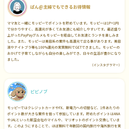
ぱん@主婦でもできるお得情報
ママ友と一緒にモッピーでポイントを貯めています。モッピーは1P=1円
で分かりやすく、高還元が多くてお友達にも紹介しやすいです。最近盛り
上がったPayPayグルメもモッピーを経由してお友達とランチを楽しみま
した。また、モッピーは美容系の案件も高還元で出る事があります。美容
液やナイトブラ等も100%還元の実質無料でGETできました。モッピーの
おかげで子育てしながらも自分の楽しみができ、日々の生活が豊かになり
ました。
（インスタグラマー）
ピピノブ
モッピーではクレジットカードやFX、新電力への切替など、1件あたりの
ポイント数が大きな案件を狙って参加しています。貯めたポイントはANA
やJALといった航空会社のマイルや、マリオットのポイント交換していま
す。このようにすることで、ほぼ無料で年数回の国内旅行や海外旅行を実