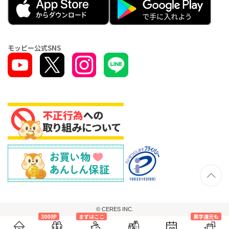
モッピー公式SNS
© CERES INC.
3000P
まずはここ
黒字還元も
08