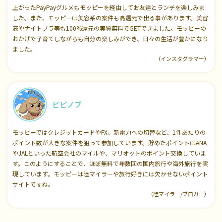
上がったPayPayグルメもモッピーを経由してお友達とランチを楽しみま
した。また、モッピーは美容系の案件も高還元で出る事があります。美容
液やナイトブラ等も100%還元の実質無料でGETできました。モッピーの
おかげで子育てしながらも自分の楽しみができ、日々の生活が豊かになり
ました。
（インスタグラマー）
ピピノブ
モッピーではクレジットカードやFX、新電力への切替など、1件あたりの
ポイント数が大きな案件を狙って参加しています。貯めたポイントはANA
やJALといった航空会社のマイルや、マリオットのポイント交換していま
す。このようにすることで、ほぼ無料で年数回の国内旅行や海外旅行を実
現しています。モッピーは陸マイラーや旅行好きには欠かせないポイント
サイトですね。
（陸マイラー/ブロガー）