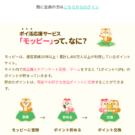
既に会員の方は
こちらからログイン
ポイ活応援サービス
「モッピー」
って、なに？
モッピーは、運営実績20年以上！累計
1,400万人
以上が利用しているポイント
サイト。
サイト内で
商品購入やアンケート回答、ゲーム
をすると「1ポイント=1円」の
ポイントが貯まっていきます。
貯めたポイントは、
現金やお好きな他社ポイントに交換
することができま
す。
モッピーに登録
ポイント貯める
ポイント交換