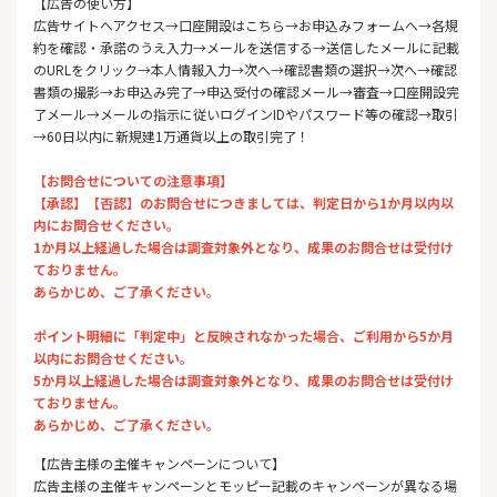
【広告の使い方】
広告サイトへアクセス→口座開設はこちら→お申込みフォームへ→各規
約を確認・承諾のうえ入力→メールを送信する→送信したメールに記載
のURLをクリック→本人情報入力→次へ→確認書類の選択→次へ→確認
書類の撮影→お申込み完了→申込受付の確認メール→審査→口座開設完
了メール→メールの指示に従いログインIDやパスワード等の確認→取引
→60日以内に新規建1万通貨以上の取引完了！
【お問合せについての注意事項】
【承認】【否認】のお問合せにつきましては、判定日から1か月以内以
内にお問合せください。
1か月以上経過した場合は調査対象外となり、成果のお問合せは受付け
ておりません。
あらかじめ、ご了承ください。
ポイント明細に「判定中」と反映されなかった場合、ご利用から5か月
以内にお問合せください。
5か月以上経過した場合は調査対象外となり、成果のお問合せは受付け
ておりません。
あらかじめ、ご了承ください。
【広告主様の主催キャンペーンについて】
広告主様の主催キャンペーンとモッピー記載のキャンペーンが異なる場