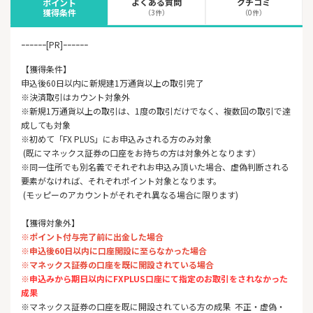
よくある質問
クチコミ
ポイント
獲得条件
（3件）
（0件）
ｰｰｰｰｰｰ[PR]ｰｰｰｰｰｰ
【獲得条件】
申込後60日以内に新規建1万通貨以上の取引完了
※決済取引はカウント対象外
※新規1万通貨以上の取引は、1度の取引だけでなく、複数回の取引で達
成しても対象
※初めて「FX PLUS」にお申込みされる方のみ対象
(既にマネックス証券の口座をお持ちの方は対象外となります）
※同一住所でも別名義でそれぞれお申込み頂いた場合、虚偽判断される
要素がなければ、それぞれポイント対象となります。
(モッピーのアカウントがそれぞれ異なる場合に限ります)
【獲得対象外】
※ポイント付与完了前に出金した場合
※申込後60日以内に口座開設に至らなかった場合
※マネックス証券の口座を既に開設されている場合
※
申込みから期日以内にFXPLUS口座にて指定のお取引をされな
かった
成果
※マネックス証券の口座を既に開設されている方の成果 不正・虚偽・