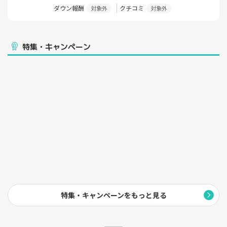
①お取引しやすいスプレッド
ダウン報酬
クチコミ
対象外
対象外
②シンプルで使いやすいトレーディングツールでスピーディーな
お取引
③マーケットを徹底攻略！多量かつ多彩な投資情報
④マネックス証券 FX PLUSオリジナルサービス
特集・キャンペーン
⑤様々な金融商品・サービス
マネックス証券は、あなたの投資を全力でサポートします！
【FX PLUSのメリットと特長】
☆ミニ取引 ：1000通貨から取引可能
☆取引手数料：無料
☆資金管理 ：証券総合口座⇔FXPlusの資金移動がラクラク
振替資金が評価証拠金へ即座に反映
☆ロスカット：ロスカットレベルを投資スタンスに合わせて変更
できます。
特集・キャンペーンをもっと見る