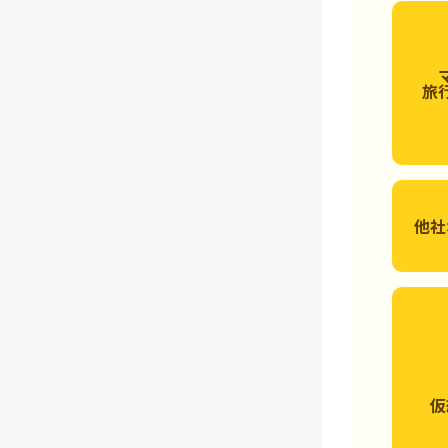
旅
他社
仮