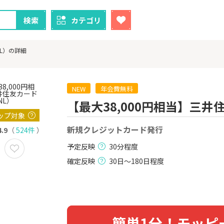
検索
カテゴリ
NL）の詳細
NEW
年会費無料
【最大38,000円相当】三井
クレカ
証券
ップ対象
新規クレジットカード発行
4.9
（
524件
）
1
1
ニメストア
【過去最高還元】三菱ＵＦ
※15日まで
Ｊカード【最大42,000円相
FJ eスマー
予定反映
30分程度
当】
カブコム証
800P
12,000P
確定反映
30日～180日程度
2
2
！】U-NE
【合計最大18,700円相当！
楽天証券
試し]
】楽天カード【JCBキャンペ
ーン実施中】
2,000P
10,000P
3
3
簡単1分！モッピ
ーナスウォ
【超還元】エポスカード【
【超還元】S