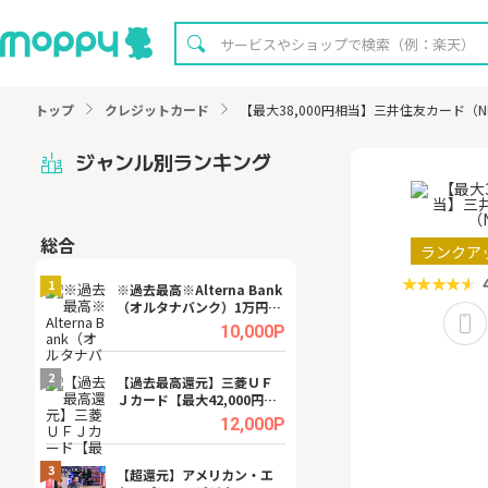
トップ
クレジットカード
【最大38,000円相当】三井住友カード（
ジャンル別ランキング
総合
無料
ランクア
1
1
※過去最高※Alterna Bank
【無料即P】dア
（オルタナバンク）1万円投
【31日間無料】
資完了
.0%
10,000P
2
2
宿予
【過去最高還元】三菱ＵＦ
【8/16まで超還元
Ｊカード【最大42,000円相
XT[31日間無料お
当】
.0%
12,000P
3
3
ング
【超還元】アメリカン・エ
※還元UP※ヴィ