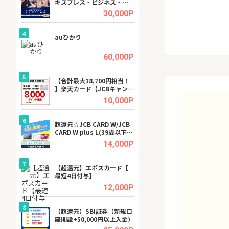
キスプレス・ビジネス・ゴ
ーカー【女性のた
ールド・カード
ターサイト】
.5%
30,000P
4
4
行）
auひかり
【リピートOK】I
ビジネスツール導
高還元中※
.0%
60,000P
5
5
a（
【合計最大18,700円相当！
※還元アップ※DO
】楽天カード【JCBキャンペ
（新規物件問合せ
ーン実施中】
.5%
10,000P
6
6
tel
超還元☆JCB CARD W/JCB
【無料即P】FANZ
CARD W plus L(39歳以下限
料トライアル）
定)
.0%
14,000P
7
7
【超還元】エポスカード【
【無料アンケート
最短4日付与】
15歳〜29歳のみ
ンサイト
.0%
12,000P
8
8
【超還元】SBI証券（新規口
GFS無料特別講座
座開設+50,000円以上入金）
聴）