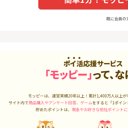
めのモニ
最短4日付与】
座開設+50,
14,000P
12,000P
既に会員の
4
4
Tトレンド
超還元☆JCB CARD W/JCB
IG証券
入診断※
CARD W plus L(39歳以下限
定)
5,000P
14,000P
5
5
OR賃貸
【超還元！】ライフカード
松井証券【
）
（利用）
2,100P
10,000P
ポイ活応援サービス
6
6
「モッピー」
って、な
A TV（無
三菱ＵＦＪカード【アメリ
SUSTEN(
カン・エキスプレス®限定】
座
550P
13,000P
7
7
3回回答（
PayPayカード＜最短7日付
マネックス証
モッピーは、運営実績20年以上！累計
1,400万人
以上が
）】楽天イ
与＞
取引可能★
サイト内で
商品購入やアンケート回答、ゲーム
をすると「1ポイン
700P
1,000P
貯めたポイントは、
現金やお好きな他社ポイントに
8
8
（動画視
【過去最高★20,000P】JAL
日産証券の利
カード CLUB-Aゴールドカー
1,000万円
ド/CLUB-Aカード（VISA）