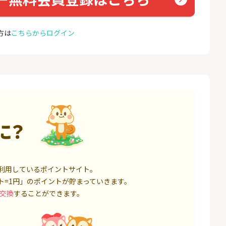
000円以上入金）
座開設
25,000P
1,500P
方は
こちらからログイン
4
4
ミラリタ｜初回投資でAmaz
NUR
onギフト5,000円分プレゼ
ョン）
ント
18,000P
15,000P
5
5
口座開設】
みずほ銀行 口座開設
EO光
1,500P
6,000P
6
6
に？
サステン)NISA口
SBI FXトレード【無料口座
Yステ
開設】
14,000P
4,500P
7
7
券★100円から
松井証券【口座開設】
お名前
利用しているポイントサイト。
ト=1円」のポイントが貯まっていきます。
8,500P
1,500P
交換
することができます。
8
8
回りファンド(
※過去最高20,000P！※【三
Aira
投資完了)
井住友銀行】法人ネット口
座 Trunk