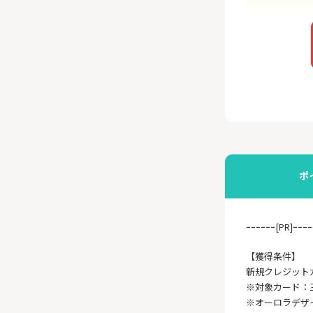
ポ
ｰｰｰｰｰｰ[PR]ｰｰｰｰ
【獲得条件】
新規クレジット
※対象カード：
※オーロラデザ