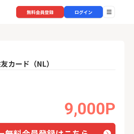
無料会員登録
ログイン
住友カード（NL）
口座開設
回線
1
1
高還元中※三菱U
※過去最高※Alterna Bank
auひ
ト証券（旧：au
（オルタナバンク）1万円投
券）
資完了
16,000P
10,000P
9,000P
2
2
SBI新生銀行「口座開設」
ソフト
nk Li
13,000P
1,500P
3
3
ー無料会員登録はこちら
BI証券（新規口
【合計8,000P】楽天銀行 口
グロー