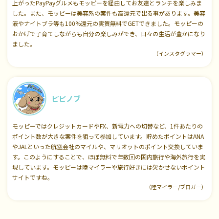
上がったPayPayグルメもモッピーを経由してお友達とランチを楽しみま
した。また、モッピーは美容系の案件も高還元で出る事があります。美容
液やナイトブラ等も100%還元の実質無料でGETできました。モッピーの
おかげで子育てしながらも自分の楽しみができ、日々の生活が豊かになり
ました。
（インスタグラマー）
ピピノブ
モッピーではクレジットカードやFX、新電力への切替など、1件あたりの
ポイント数が大きな案件を狙って参加しています。貯めたポイントはANA
やJALといった航空会社のマイルや、マリオットのポイント交換していま
す。このようにすることで、ほぼ無料で年数回の国内旅行や海外旅行を実
現しています。モッピーは陸マイラーや旅行好きには欠かせないポイント
サイトですね。
（陸マイラー/ブロガー）