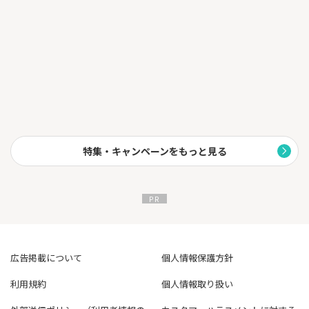
└─┘━━━━━━━━━━━━━━━━━━━━━━━━━━
━━━━━
旅行傷害保険は国内外問わず最高1億円まで。最高水準の補償で
す。
┌─┐
｜４｜充実のポイントプログラム
└─┘━━━━━━━━━━━━━━━━━━━━━━━━━━
━━━━━
有効期限のないポイントプログラム。
貯めたポイントは、多彩な賞品やサービスにご活用いただけま
す。
注意：署名必須
特集・キャンペーンをもっと見る
※会社名、ご住所、連絡先（メールアドレスまたは電話番号）
━━━━━━━━━━━━━━━━━━━━━━━━━━━━
広告掲載について
個人情報保護方針
利用規約
個人情報取り扱い