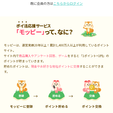
既に会員の方は
こちらからログイン
ポイ活応援サービス
「モッピー」
って、なに？
モッピーは、運営実績20年以上！累計
1,400万人
以上が利用しているポイント
サイト。
サイト内で
商品購入やアンケート回答、ゲーム
をすると「1ポイント=1円」の
ポイントが貯まっていきます。
貯めたポイントは、
現金やお好きな他社ポイントに交換
することができま
す。
モッピーに登録
ポイント貯める
ポイント交換