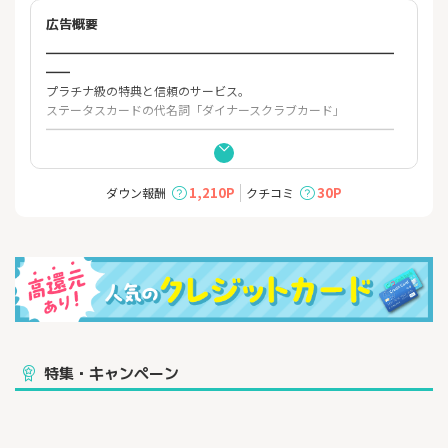
広告概要
━━━━━━━━━━━━━━━━━━━━━━━━━━━━━
━━
プラチナ級の特典と信頼のサービス。
ステータスカードの代名詞「ダイナースクラブカード」
━━━━━━━━━━━━━━━━━━━━━━━━━━━━━
━━
┌─┐
｜１｜カードは一律の利用限度額なし
1,210P
30P
ダウン報酬
クチコミ
└─┘━━━━━━━━━━━━━━━━━━━━━━━━━━
━━━━━
信頼を第一優先とするダイナースクラブの証として、
一律の利用制限がありません。
┌─┐
｜２｜エグゼクティブ ダイニング
└─┘━━━━━━━━━━━━━━━━━━━━━━━━━━
━━━━━
コース料理を2名様以上のご予約で、1名様無料など、ダイナース
特集・キャンペーン
クラブカードならではの
「おもてなし」を表わす特別なサービスをご用意。
┌─┐
｜３｜最高1億円の海外・国内旅行保険（利用条件付き）