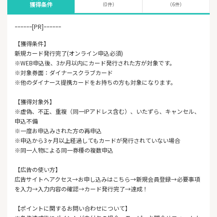
獲得条件
（0件）
（6件）
ｰｰｰｰｰｰ[PR]ｰｰｰｰｰｰ
【獲得条件】
新規カード発行完了(オンライン申込必須)
※WEB申込後、3か月以内にカード発行された方が対象です。
※対象券面：ダイナースクラブカード
※他のダイナース提携カードをお持ちの方も対象になります。
【獲得対象外】
※虚偽、不正、重複（同一IPアドレス含む）、いたずら、キャンセル、
申込不備
※一度お申込みされた方の再申込
※申込から3ヶ月以上経過してもカードが発行されていない場合
※同一人物による同一券種の複数申込
【広告の使い方】
広告サイトへアクセス→お申し込みはこちら→新規会員登録→必要事項
を入力→入力内容の確認→カード発行完了→達成！
【ポイントに関するお問い合わせについて】