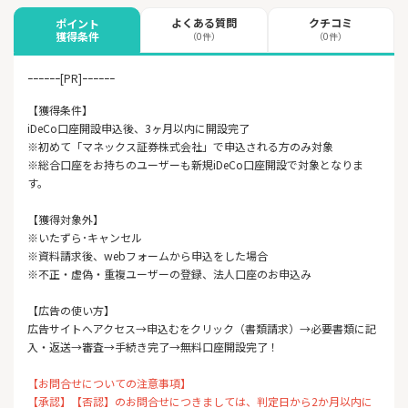
よくある質問
クチコミ
ポイント
獲得条件
（0件）
（0件）
ｰｰｰｰｰｰ[PR]ｰｰｰｰｰｰ
【獲得条件】
iDeCo口座開設申込後、3ヶ月以内に開設完了
※初めて「マネックス証券株式会社」で申込される方のみ対象
※総合口座をお持ちのユーザーも新規iDeCo口座開設で対象となりま
す。
【獲得対象外】
※いたずら･キャンセル
※資料請求後、webフォームから申込をした場合
※不正・虚偽・重複ユーザーの登録、法人口座のお申込み
【広告の使い方】
広告サイトへアクセス→申込むをクリック（書類請求）→必要書類に記
入・返送→審査→手続き完了→無料口座開設完了！
【お問合せについての注意事項】
【承認】【否認】のお問合せにつきましては、判定日から2か月以内に