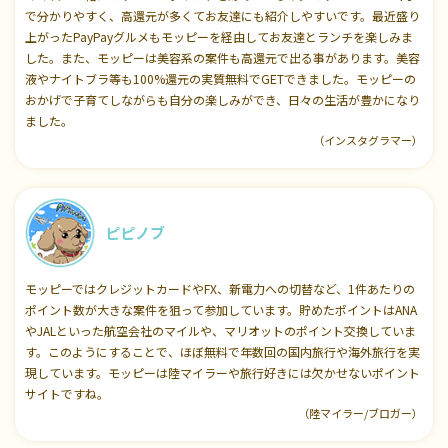
で分かりやすく、高還元が多くてお友達にも紹介しやすいです。最近盛り
上がったPayPayグルメもモッピーを経由してお友達とランチを楽しみま
した。また、モッピーは美容系の案件も高還元で出る事があります。美容
液やナイトブラ等も100%還元の実質無料でGETできました。モッピーの
おかげで子育てしながらも自分の楽しみができ、日々の生活が豊かになり
ました。
（インスタグラマー）
ピピノブ
モッピーではクレジットカードやFX、新電力への切替など、1件あたりの
ポイント数が大きな案件を狙って参加しています。貯めたポイントはANA
やJALといった航空会社のマイルや、マリオットのポイント交換していま
す。このようにすることで、ほぼ無料で年数回の国内旅行や海外旅行を実
現しています。モッピーは陸マイラーや旅行好きには欠かせないポイント
サイトですね。
（陸マイラー/ブロガー）