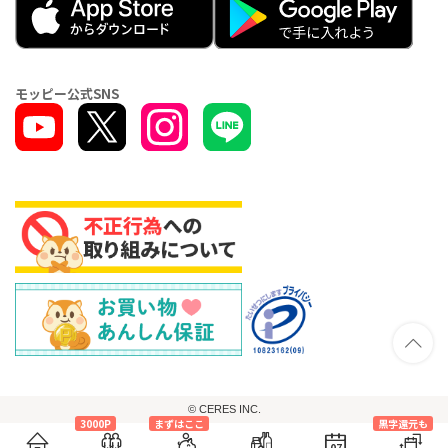
モッピー公式SNS
© CERES INC.
3000P
まずはここ
黒字還元も
07