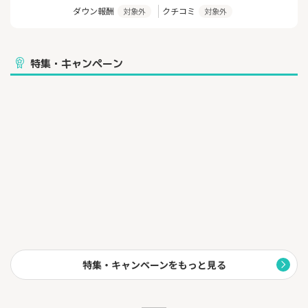
①お取引しやすいスプレッド
ダウン報酬
クチコミ
対象外
対象外
②シンプルで使いやすいトレーディングツールでスピーディーな
お取引
③マーケットを徹底攻略！多量かつ多彩な投資情報
④マネックス証券 FX PLUSオリジナルサービス
特集・キャンペーン
⑤様々な金融商品・サービス
マネックス証券は、あなたの投資を全力でサポートします！
【FX PLUSのメリットと特長】
☆ミニ取引 ：1000通貨から取引可能
☆取引手数料：無料
☆資金管理 ：証券総合口座⇔FXPlusの資金移動がラクラク
振替資金が評価証拠金へ即座に反映
☆ロスカット：ロスカットレベルを投資スタンスに合わせて変更
できます。
特集・キャンペーンをもっと見る