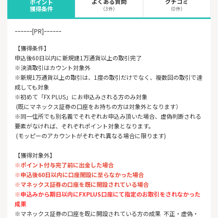
よくある質問
クチコミ
ポイント
獲得条件
（3件）
（0件）
ｰｰｰｰｰｰ[PR]ｰｰｰｰｰｰ
【獲得条件】
申込後60日以内に新規建1万通貨以上の取引完了
※決済取引はカウント対象外
※新規1万通貨以上の取引は、1度の取引だけでなく、複数回の取引で達
成しても対象
※初めて「FX PLUS」にお申込みされる方のみ対象
(既にマネックス証券の口座をお持ちの方は対象外となります）
※同一住所でも別名義でそれぞれお申込み頂いた場合、虚偽判断される
要素がなければ、それぞれポイント対象となります。
(モッピーのアカウントがそれぞれ異なる場合に限ります)
【獲得対象外】
※ポイント付与完了前に出金した場合
※申込後60日以内に口座開設に至らなかった場合
※マネックス証券の口座を既に開設されている場合
※
申込みから期日以内にFXPLUS口座にて指定のお取引をされな
かった
成果
※マネックス証券の口座を既に開設されている方の成果 不正・虚偽・