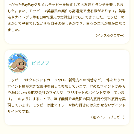
上がったPayPayグルメもモッピーを経由してお友達とランチを楽しみま
した。また、モッピーは美容系の案件も高還元で出る事があります。美容
液やナイトブラ等も100%還元の実質無料でGETできました。モッピーの
おかげで子育てしながらも自分の楽しみができ、日々の生活が豊かになり
ました。
（インスタグラマー）
ピピノブ
モッピーではクレジットカードやFX、新電力への切替など、1件あたりの
ポイント数が大きな案件を狙って参加しています。貯めたポイントはANA
やJALといった航空会社のマイルや、マリオットのポイント交換していま
す。このようにすることで、ほぼ無料で年数回の国内旅行や海外旅行を実
現しています。モッピーは陸マイラーや旅行好きには欠かせないポイント
サイトですね。
（陸マイラー/ブロガー）