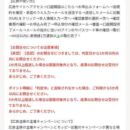
【広告の使い方】
広告サイトへアクセス→口座開設はこちら→お申込みフォームへ→各規
約を確認・承諾のうえ入力→メールを送信する→送信したメールに記載
のURLをクリック→本人情報入力→次へ→確認書類の選択→次へ→確認
書類の撮影→お申込み完了→申込受付の確認メール→審査→口座開設完
了メール→メールの指示に従いログインIDやパスワード等の確認→取引
→60日以内に新規建1万通貨以上の取引完了！
【お問合せについての注意事項】
【承認】【否認】のお問合せにつきましては、判定日から1か月以内以
内にお問合せください。
1か月以上経過した場合は調査対象外となり、成果のお問合せは受付け
ておりません。
あらかじめ、ご了承ください。
ポイント明細に「判定中」と反映されなかった場合、ご利用から5か月
以内にお問合せください。
5か月以上経過した場合は調査対象外となり、成果のお問合せは受付け
ておりません。
あらかじめ、ご了承ください。
【広告主様の主催キャンペーンについて】
広告主様の主催キャンペーンとモッピー記載のキャンペーンが異なる場