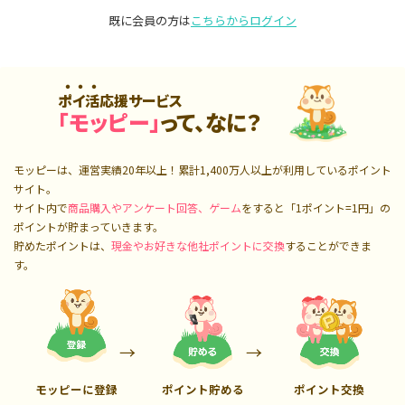
既に会員の方は
こちらからログイン
ポイ活応援サービス
「モッピー」
って、なに？
モッピーは、運営実績20年以上！累計
1,400万人
以上が利用しているポイント
サイト。
サイト内で
商品購入やアンケート回答、ゲーム
をすると「1ポイント=1円」の
ポイントが貯まっていきます。
貯めたポイントは、
現金やお好きな他社ポイントに交換
することができま
す。
モッピーに登録
ポイント貯める
ポイント交換