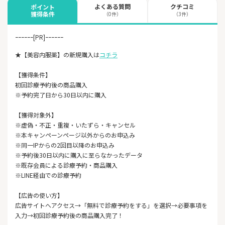
よくある質問
クチコミ
ポイント
獲得条件
（0件）
（3件）
ｰｰｰｰｰｰ[PR]ｰｰｰｰｰｰ
★【美容内服薬】の新規購入は
コチラ
【獲得条件】
初回診療予約後の商品購入
※予約完了日から30日以内に購入
【獲得対象外】
※虚偽・不正・重複・いたずら・キャンセル
※本キャンペーンページ以外からのお申込み
※同一IPからの2回目以降のお申込み
※予約後30日以内に購入に至らなかったデータ
※既存会員による診療予約・商品購入
※LINE経由での診療予約
【広告の使い方】
広告サイトへアクセス→「無料で診療予約をする」を選択→必要事項を
入力→初回診療予約後の商品購入完了！