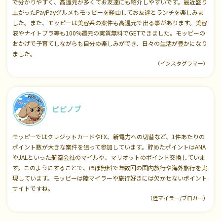
で分かりやすく、高還元が多くてお友達にも紹介しやすいです。最近盛り
上がったPayPayグルメもモッピーを経由してお友達とランチを楽しみま
した。また、モッピーは美容系の案件も高還元で出る事があります。美容
液やナイトブラ等も100%還元の実質無料でGETできました。モッピーの
おかげで子育てしながらも自分の楽しみができ、日々の生活が豊かになり
ました。
（インスタグラマー）
ピピノブ
モッピーではクレジットカードやFX、新電力への切替など、1件あたりの
ポイント数が大きな案件を狙って参加しています。貯めたポイントはANA
やJALといった航空会社のマイルや、マリオットのポイント交換していま
す。このようにすることで、ほぼ無料で年数回の国内旅行や海外旅行を実
現しています。モッピーは陸マイラーや旅行好きには欠かせないポイント
サイトですね。
（陸マイラー/ブロガー）