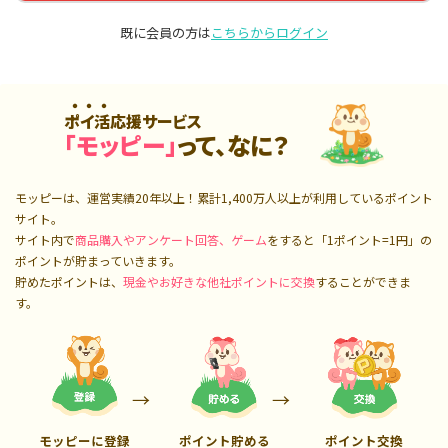
既に会員の方は
こちらからログイン
ポイ活応援サービス
「モッピー」
って、なに？
モッピーは、運営実績20年以上！累計
1,400万人
以上が利用しているポイント
サイト。
サイト内で
商品購入やアンケート回答、ゲーム
をすると「1ポイント=1円」の
ポイントが貯まっていきます。
貯めたポイントは、
現金やお好きな他社ポイントに交換
することができま
す。
モッピーに登録
ポイント貯める
ポイント交換