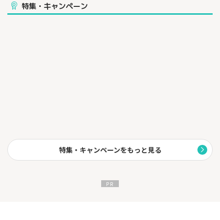
②業界最大手クリニックの医師が診察
特集・キャンペーン
全国に100院以上を有する「湘南美容クリニック」と提携。豊富
なオンライン診療実績をもとに、最適な処方をご提案します。
③土日祝もOK！10時～23時まで診療
仕事終わりや家事の間に。スマホで診察を受けて処方薬を購入で
きます。診察料は無料です。
④LINEでいつでも安心サポート
お薬を買う前も買ったあとも、med.のカスタマーサポートがサポ
ートします。
特集・キャンペーンをもっと見る