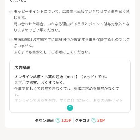
ください。
※ モッピーポイントについて、広告主へ直接問い合わせする事を固く禁
じます。
問い合わせた場合、いかなる理由があろうとポイント付与対象外とな
りますのでご了承ください。
※ 獲得時期は必ず期間中に認証可否が確定する事を保証するものではご
ざいません。
あくまでも目安としてご参考にしてください。
広告概要
オンライン診療・お薬の通販【med.】（メッド）です。
スマホで診察、おくすり届く。
仕事で忙しくて通院できなくても、近隣に求める病院がなくて
も。
オンラインでお薬を選び、すぐに自宅に届く、お薬の通販サイト
です。
①通院よりも、手軽でお得
125P
30P
ダウン報酬
クチコミ
通院すれば通常かかる診察料や、交通費。移動時間や、気になる
プライバシーも。med.では心配無用です。