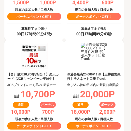
1,500P
1,000P
4,400P
600P
現在の参加人数 / 目標人数
現在の参加人数 / 目標人数
ボーナスポイントGET！
ボーナスポイントGET！
募集終了まで残り
募集終了まで残り
00日17時間09分42秒
00日17時間09分42秒
【合計最大18,700円相当！】楽天カ
※過去最高20,000P！※【三井住友銀
ード【JCBキャンペーン実施中】
行】法人ネット口座 Trunk
JCBブランドの申し込み 新規カード発行(カード到着必須)
申し込み後60日以内の新規口座開設
10,700P
20,000P
合計
合計
通常
ボーナス
通常
ボーナス
10,000P
700P
18,000P
2,000P
現在の参加人数 / 目標人数
現在の参加人数 / 目標人数
ボーナスポイントGET！
ボーナスポイントGET！