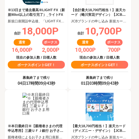
※13日まで過去最高※LIGHT FX（新
【合計最大18,700円相当！】楽天カ
規90lot以上の取引完了）_ライトFX
ード（蜷川実花デザイン）【JCBキ
ャンペーン実施中】
新規口座開設申込後、「LIGHT FX」で90日以内に新規90lot以上の取引完了
JCBブランドの申し込み 新規カード発行(カード到着必須)
18,000P
10,700P
合計
合計
通常
ボーナス
通常
ボーナス
16,000P
2,000P
10,000P
700P
現在の参加人数 / 目標人数
現在の参加人数 / 目標人数
ボーナスポイントGET！
ボーナスポイントGET！
募集終了まで残り
募集終了まで残り
04日17時間09分42秒
01日03時間09分42秒
※本日最終日※【親権者さまの代理
【最大18,700円相当！】楽天カード
申込専用】三菱ＵＦＪ銀行 お子さま
（ディズニー・デザイン）【JCBキ
用口座
ャンペーン実施中】
親権者様によるお子さま用口座新規開設完了
JCBブランドの申し込み 新規カード発行(カード到着必須)