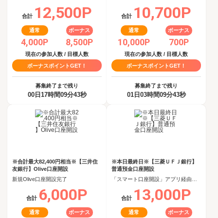
12,500P
10,700P
合計
合計
通常
ボーナス
通常
ボーナス
4,000P
8,500P
10,000P
700P
現在の参加人数 / 目標人数
現在の参加人数 / 目標人数
ボーナスポイントGET！
ボーナスポイントGET！
募集終了まで残り
募集終了まで残り
00日17時間09分42秒
01日03時間09分42秒
※合計最大82,400円相当※【三井住
※本日最終日※【三菱ＵＦＪ銀行】
友銀行】Olive口座開設
普通預金口座開設
新規Olive口座開設完了
「スマート口座開設」アプリ経由で口座開設申込後、30日以内の口座開設
6,000P
13,000P
合計
合計
通常
ボーナス
通常
ボーナス