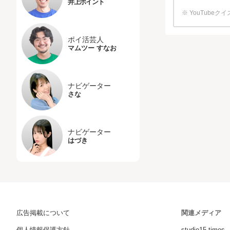
井上ポイント
※ YouTub
ポイ活芸人
マムツー すなお
ナビゲーター
さな
ナビゲーター
はづき
広告掲載について
関連メディア
個人情報保護方針
studio15 times