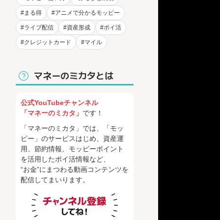
#まる得
#アニメで分かるモッピー
#ライブ配信
#資産形成
#ポイ活
#クレジットカード
#マイル
マネーのミカタとは
公式YouTubeチャンネル
「マネーのミカタ」
です！
「マネーのミカタ」では、「モッ
ピー」のサービスはじめ、資産運
用、節約情報、モッピーポイント
を活用したポイ活情報など、
“お金”にまつわる動画コンテンツを
配信してまいります。