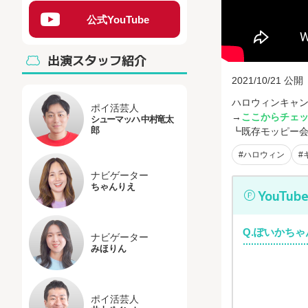
公式YouTube
出演スタッフ紹介
2021/10/21 公開
ハロウィンキャ
ポイ活芸人
→
ここからチェッ
シューマッハ 中村竜太
郎
┗既存モッピー
#ハロウィン
#
ナビゲーター
ちゃんりえ
YouTu
Q.ぽいかち
ナビゲーター
みほりん
ポイ活芸人