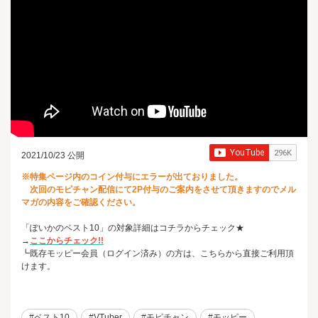
2021/10/23 公開
※特集ページ内のコイン付与にエラーが出ておりました。
次回のモピチャン配信にて2P付与のご案内をさせて頂きますのでメル
マガの内容をご確認ください。
「ぽいかのベスト10」の対象詳細はコチラからチェック★
→
ここからチェック!!
┗既存モッピー会員（ログイン済み）の方は、こちらから直接ご利用頂
けます。
#ベスト10
#VTuber
#モピチャン
#モッピー