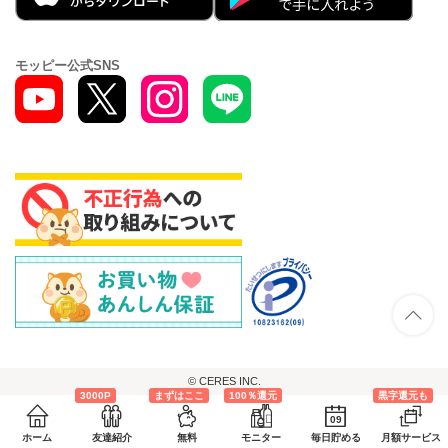
モッピー公式SNS
© CERES INC.
3000P
まずはここ
100％還元
黒字還元も
09
ホーム
友達紹介
無料
モニター
毎日貯める
月額サービス