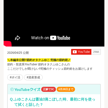
2026/04/25 公開
＼本編未公開!!節約オタクふゆこ 究極の節約術／
節約・投資系YouTuber 節約オタクふゆこさんの
ここだけでしか聞けない!!究極のティッシュ節約術をお届けします
#ポイ活
#資産形成
YouTubeクイズ
正解で3C
4月28日まで
Q.ふゆこさんは醤油3滴こぼした時、最初に何を使っ
て拭くと話した？