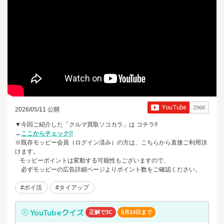
2026/05/11 公開
▼今回ご紹介した「クルマ買取ソコカラ」は コチラ!!
→
ここからチェック!!
※既存モッピー会員（ログイン済み）の方は、こちらから直接ご利用頂
けます。
モッピーポイントは変動する可能性もございますので、
必ずモッピーの広告詳細ページよりポイント数をご確認ください。
#ポイ活
#タイアップ
YouTubeクイズ
正解で3C
5月14日まで