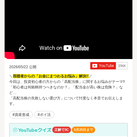
2026/05/22 公開
＼
視聴者からの「お金にまつわるお悩み」解決!!
／
今回は、投資初心者の方からの「高配当株」に関するお悩みがテーマ!!
「初心者は何銘柄持つべきなのか？」「配当金が高い株は危険？」な
ど…
「高配当株の失敗しない選び方」について忖度なく本音でお伝えしま
す。
#資産形成
#ポイ活
YouTubeクイズ
正解で3C
5月25日まで