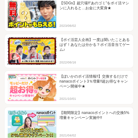
【SDGs】超穴場!!“あのゴミ”をポイ活マシ
ンに入れると…お金に大変身★
2023/06/02
【ポイ活芸人企画】一度は聞いたことある
はず！あなたは分かる？ポイ活音当てゲー
ム♪
2022/06/16
【ぽいかのポイ活情報!!】交換するだけで
nanacoポイント3％増量!!超お得なキャン
ペーン開催中★
2021/10/01
【期間限定】nanacoポイントへの交換5%
増量キャンペーン実施中!!
2021/04/02