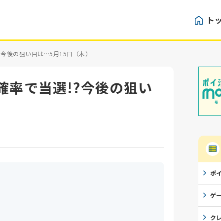
ト
?今後の狙い目は…5月15日（木）
確率で当選!?今後の狙い
ポ
ゲ
ク