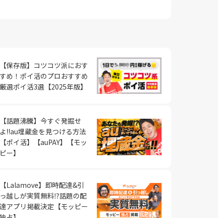
【保存版】コツコツ派におす
すめ！ポイ活のプロおすすめ
厳選ポイ活3選【2025年版】
【話題沸騰】今すぐ発掘せ
よ!!au埋蔵金を見つける方法
【ポイ活】【auPAY】【モッ
ピー】
【Lalamove】即時配達&引
っ越しが実質無料⁉︎話題の配
達アプリ掲載決定【モッピー
独占】