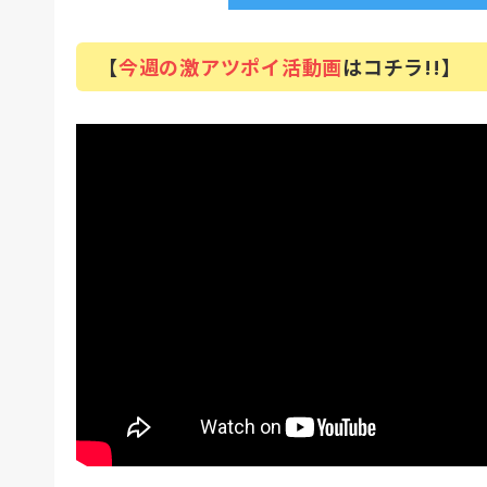
【
今週の激アツポイ活動画
はコチラ!!】