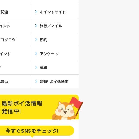
天関連
ポイントサイト
イント
旅行／マイル
日コツコツ
節約
ポイント
アンケート
取
副業
小遣い
最新!!ポイ活動画
最新ポイ活情報
発信中!
今すぐSNSを
チェック!