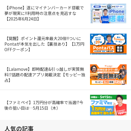
【iPhone】遂にマイナンバーカード搭載で
夢が現実に!!利用時の注意点を見逃すな
【2025年6月24日】
【覚醒】ポイント還元率最大20倍!!ついに
Pontaが本気を出した【裏技あり】【1万円
OFFクーポン】
【Lalamove】即時配達&引っ越しが実質無
料⁉︎話題の配達アプリ掲載決定【モッピー独
占】
【ファミペイ】1万円分が高確率で当選!?今
後の狙い目は…5月15日（木）
人気の記事