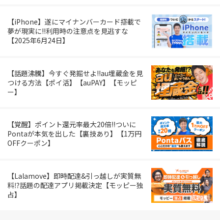
【iPhone】遂にマイナンバーカード搭載で
夢が現実に!!利用時の注意点を見逃すな
【2025年6月24日】
【話題沸騰】今すぐ発掘せよ!!au埋蔵金を見
つける方法【ポイ活】【auPAY】【モッピ
ー】
【覚醒】ポイント還元率最大20倍!!ついに
Pontaが本気を出した【裏技あり】【1万円
OFFクーポン】
【Lalamove】即時配達&引っ越しが実質無
料⁉︎話題の配達アプリ掲載決定【モッピー独
占】