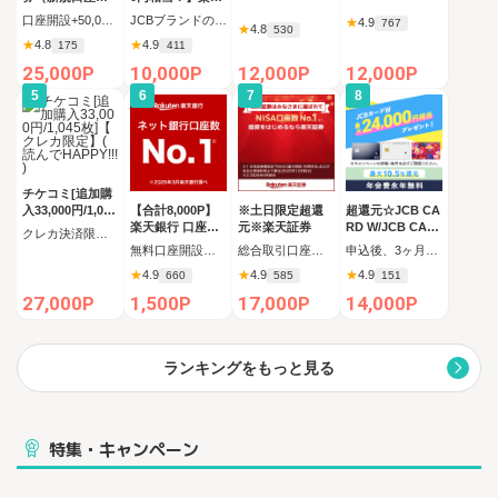
設+50,000円以上
カード【JCBキ
口座開設+50,000円入金（SBIハイブリッド預金へ振替）
JCBブランドの申し込み 新規カード発行(カード到着必須)
★
4.9
767
★
4.8
入金）
ャンペーン実施
530
★
4.8
★
4.9
175
411
中】
25,000P
10,000P
12,000P
12,000P
5
6
7
8
チケコミ[追加購
入33,000円/1,045
【合計8,000P】
※土日限定超還
超還元☆JCB CA
枚]【クレカ限定
楽天銀行 口座開
元※楽天証券
RD W/JCB CAR
クレカ決済限定 追加購入コース 1,045枚（33,000円）の購入
】(読んでHAPPY
設
D W plus L(39歳
無料口座開設後、初回ログイン
総合取引口座開設完了後、 30日以内に楽天証券口座へ5万円以上の入金完了
申込後、3ヶ月以内の新規カード発行
!!!)
以下限定)
★
4.9
★
4.9
★
4.9
660
585
151
27,000P
1,500P
17,000P
14,000P
ランキングをもっと見る
特集・キャンペーン