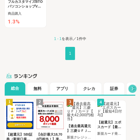
フルカスタマイズBTO
パソコンショップVSP
EC
商品購入
1.3%
1 - 1
を表示／1件中
1
ランキング
総合
無料
アプリ
クレカ
証券
口
1
2
3
4
【超還元】エポ
【過去最高還元
スカード【最短4
】三菱ＵＦＪカ
日付与】
新規カード発行完了
【超還元】SBI証
【合計最大18,70
ード【最大42,00
新規クレジットカード発行完了（カード受取必須）
券（新規口座開
0円相当！】楽天
0円相当】