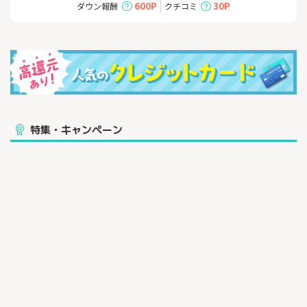
ント還元
600P
30P
ダウン報酬
クチコミ
■年会費永年無料
ちゃんとおトクな、頼れる一枚。
対象のコンビニ・スーパーなどのご利用分が最大20％ポイント還
元。
新規入会特典で最大10,000円相当のグローバルポイントプレゼン
ト！
【年会費永年無料】の三菱ＵＦＪカード
特集・キャンペーン
■対象店舗（*1）のご利用分がだれでも7%グローバルポイント還
元。さらに、条件達成で最大20%グローバルポイント還元！（*
2）
■新規入会特典で最大10,000円相当のグローバルポイントプレゼ
ント（*3）
■たまったポイントが使いやすい！「グローバルポイント Walle
t」アプリにチャージしてスマホタッチ決済やネットショッピング
に！
▼対象店舗の例
オオゼキ、肉のハナマサ、東急ストア、東武ストア、オーケー、
サンリブ、スーパー魚長、生鮮げんき市場、生鮮乃木市場、近商
ストア、
ピザハットオンライン、松屋、松のや、マイカリー食堂、くら寿