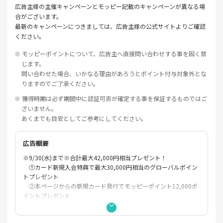
広告主様の主催キャンペーンとモッピー記載のキャンペーンが異なる場
合がございます。
最新のキャンペーンにつきましては、広告主様の公式サイトよりご確認
ください。
※ モッピーポイントについて、広告主へ直接問い合わせする事を固く禁
じます。
問い合わせた場合、いかなる理由があろうとポイント付与対象外とな
りますのでご了承ください。
※ 獲得時期は必ず期間中に認証可否が確定する事を保証するものではご
ざいません。
あくまでも目安としてご参考にしてください。
広告概要
※9/30(水)まで※合計最大42,000円相当プレゼント！
①カード新規入会特典で最大30,000円相当のグローバルポイン
トプレゼント
②本ページからの新規カード発行でモッピーポイント12,000ポ
イントプレゼント
■対象のコンビニ・スーパー・飲食店のご利用分が最大20％ポイ