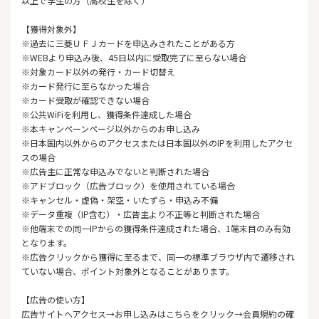
以上で学生の方（高校生を除く）
【獲得対象外】
※過去に三菱ＵＦＪカードを申込みされたことがある方
※WEBより申込み後、45日以内に受取完了に至らない場合
※対象カード以外の発行・カード切替え
※カード発行に至らなかった場合
※カード受取が確認できない場合
※公共WiFiを利用し、獲得条件達成した場合
※本キャンペーンページ以外からのお申し込み
※日本国内以外からのアクセスまたは日本国以外のIPを利用したアクセ
スの場合
※広告主に正常な申込みでないと判断された場合
※アドブロック（広告ブロック）を使用されている場合
※キャンセル・虚偽・架空・いたずら・申込み不備
※データ重複（IP含む）・広告主より不正等と判断された場合
※他端末での同一IPからの獲得条件達成された場合、1端末目のみ有効
となります。
※広告クリックから獲得に至るまで、同一の標準ブラウザ内で遷移され
ていない場合、ポイント対象外となることがあります。
【広告の使い方】
広告サイトへアクセス→お申し込みはこちらをクリック→会員規約の確