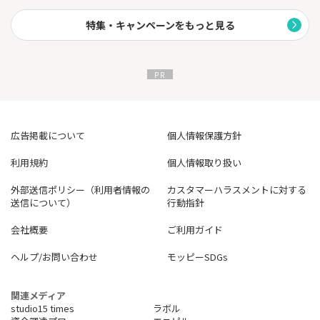
司、スシロー、ゼッテリアなど
特集・キャンペーンをもっと見る
※ポイントの還元率および相当額表記は、1ポイント=5円相当と
して利用した場合です。なお、1ポイントの相当額は利用方法によ
り異なります。
（*1）対象店舗によってはアメリカン・エキスプレス®のカードは
優遇対象外となります。
（*2）最大20％ポイント還元には、ご利用金額の上限など 各種条
件・ご留意事項がございます。くわしくは
こちら
をご確認くださ
い。
広告掲載について
個人情報保護方針
（*3）特典には条件がございます。
利用規約
個人情報取り扱い
外部送信ポリシー（利用者情報の
カスタマーハラスメントに対する
送信について）
行動指針
会社概要
ご利用ガイド
ヘルプ/お問い合わせ
モッピーSDGs
関連メディア
studio15 times
ラボル