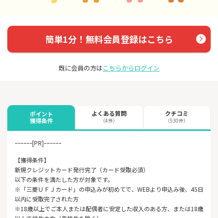
簡単1分！無料会員登録はこちら
既に会員の方は
こちらからログイン
よくある質問
クチコミ
ポイント
獲得条件
（4件）
（530件）
ｰｰｰｰｰｰ[PR]ｰｰｰｰｰｰ
【獲得条件】
新規クレジットカード発行完了（カード受取必須）
以下の条件を満たした方が対象です。
※「三菱ＵＦＪカード」の申込みが初めてで、WEBより申込み後、45日
以内に受取完了された方
※18歳以上でご本人または配偶者に安定した収入のある方、または18歳