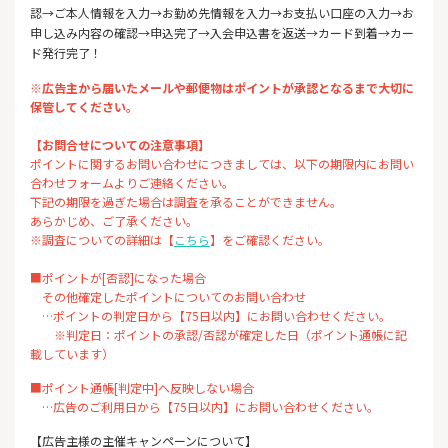
認→ご本人情報を入力→お勤め先情報を入力→お支払い口座の入力→お
申し込み内容の確認→申込完了→入会申込書を返送→カード到着→カー
ド発行完了！
※広告主から届いたメールや郵便物はポイントが承認となるまで大切に
保管してください。
【お問合せについての注意事項】
ポイントに関するお問い合わせにつきましては、以下の期限内にお問い
合わせフォームよりご連絡ください。
下記の期限を過ぎた場合は調査を承ることができません。
あらかじめ、ご了承ください。
※調査についての詳細は【
こちら
】をご確認ください。
■ポイントが[否認]になった場合
その他確定したポイントについてのお問い合わせ
…ポイントの判定日から【75日以内】にお問い合わせください。
※判定日：ポイントの承認/否認が確定した日（ポイント通帳に記
載しています）
■ポイント通帳[判定中]へ反映しない場合
…広告のご利用日から【75日以内】にお問い合わせください。
【広告主様の主催キャンペーンについて】