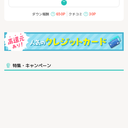
ちゃんとおトクな、頼れる一枚。
【年会費永年無料】の三菱ＵＦＪカード
650P
30P
ダウン報酬
クチコミ
■対象のコンビニ・スーパー・飲食店など（*1）のご利用分がだ
れでも7%ポイント還元。さらに、条件達成で最大20%ポイント還
元！（*2）
■新規入会者・期間限定キャンペーン！条件達成で最大30,000円
相当のグローバルポイントプレゼント！
└新規入会特典で10,000円相当のグローバルポイントプレゼン
ト（*3）
└期間限定！新規ご入会＋条件達成で対象店舗でのご利用分が
特集・キャンペーン
一定期間7%→20%に還元率UP！最大20,000円相当のグローバル
ポイントプレゼント（*4）
■たまったポイントが使いやすい！「グローバルポイント Walle
t」アプリにチャージしてスマホタッチ決済やネットショッピング
に！
▼対象店舗の例
セブン-イレブン、スシロー、松屋、松のや、マイカリー食堂、ゼ
ッテリア、アカチャンホンポ（Online Shopのみ）、カーブス、サ
ンリブ、近商ストア、ハーベス、東武ストア、ヤマナカ、フラン
テ、フランテロゼなど