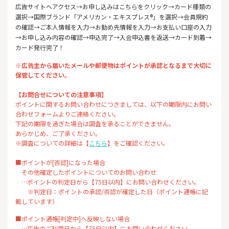
広告サイトへアクセス→お申し込みはこちらをクリック→カード種類の
選択→国際ブランド「アメリカン・エキスプレス®」を選択→会員規約
の確認→ご本人情報を入力→お勤め先情報を入力→お支払い口座の入力
→お申し込み内容の確認→申込完了→入会申込書を返送→カード到着→
カード発行完了！
※広告主から届いたメールや郵便物はポイントが承認となるまで大切に
保管してください。
【お問合せについての注意事項】
ポイントに関するお問い合わせにつきましては、以下の期限内にお問い
合わせフォームよりご連絡ください。
下記の期限を過ぎた場合は調査を承ることができません。
あらかじめ、ご了承ください。
※調査についての詳細は【
こちら
】をご確認ください。
■ポイントが[否認]になった場合
その他確定したポイントについてのお問い合わせ
…ポイントの判定日から【75日以内】にお問い合わせください。
※判定日：ポイントの承認/否認が確定した日（ポイント通帳に記
載しています）
■ポイント通帳[判定中]へ反映しない場合
…広告のご利用日から【75日以内】にお問い合わせください。