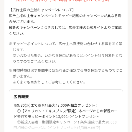
【広告主様の主催キャンペーンについて】
広告主様の主催キャンペーンとモッピー記載のキャンペーンが異なる場
合がございます。
最新のキャンペーンにつきましては、広告主様の公式サイトよりご確認
ください。
※ モッピーポイントについて、広告主へ直接問い合わせする事を固く禁
じます。
問い合わせた場合、いかなる理由があろうとポイント付与対象外とな
りますのでご了承ください。
※ 獲得時期は必ず期間中に認証可否が確定する事を保証するものではご
ざいません。
あくまでも目安としてご参考にしてください。
広告概要
※9/30(水)まで※合計最大43,000円相当プレゼント！
①【アメリカン・エキスプレス®限定】本ページからの新規カー
ド発行でモッピーポイント13,000ポイントプレゼント
②新規入会者・期間限定キャンペーン！条件達成で最大30,000
円相当のグローバルポイントプレゼント(9/30(水)まで)