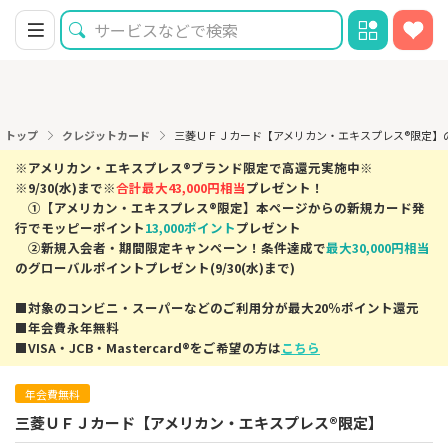
トップ
クレジットカード
三菱ＵＦＪカード【アメリカン・エキスプレス®限定】
※アメリカン・エキスプレス®ブランド限定で高還元実施中※
※9/30(水)まで※
合計最大43,000円相当
プレゼント！
①【アメリカン・エキスプレス®限定】本ページからの新規カード発
行でモッピーポイント
13,000ポイント
プレゼント
②新規入会者・期間限定キャンペーン！条件達成で
最大30,000円相当
のグローバルポイントプレゼント(9/30(水)まで)
■対象のコンビニ・スーパーなどのご利用分が最大20％ポイント還元
■年会費永年無料
■VISA・JCB・Mastercard®をご希望の方は
こちら
年会費無料
三菱ＵＦＪカード【アメリカン・エキスプレス®限定】