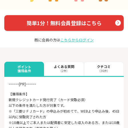
簡単1分！無料会員登録はこちら
既に会員の方は
こちらからログイン
よくある質問
クチコミ
ポイント
獲得条件
（2件）
（36件）
ｰｰｰｰｰｰ[PR]ｰｰｰｰｰｰ
【獲得条件】
新規クレジットカード発行完了（カード受取必須）
以下の条件を満たした方が対象です。
※「三菱ＵＦＪカード」の申込みが初めてで、WEBより申込み後、45日
以内に受取完了された方
※18歳以上でご本人または配偶者に安定した収入のある方、または18歳