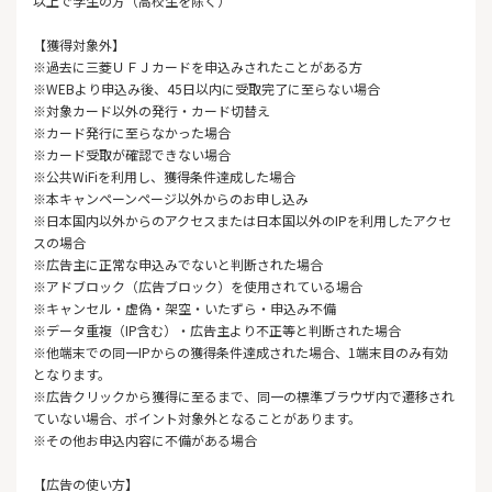
以上で学生の方（高校生を除く）
【獲得対象外】
※過去に三菱ＵＦＪカードを申込みされたことがある方
※WEBより申込み後、45日以内に受取完了に至らない場合
※対象カード以外の発行・カード切替え
※カード発行に至らなかった場合
※カード受取が確認できない場合
※公共WiFiを利用し、獲得条件達成した場合
※本キャンペーンページ以外からのお申し込み
※日本国内以外からのアクセスまたは日本国以外のIPを利用したアクセ
スの場合
※広告主に正常な申込みでないと判断された場合
※アドブロック（広告ブロック）を使用されている場合
※キャンセル・虚偽・架空・いたずら・申込み不備
※データ重複（IP含む）・広告主より不正等と判断された場合
※他端末での同一IPからの獲得条件達成された場合、1端末目のみ有効
となります。
※広告クリックから獲得に至るまで、同一の標準ブラウザ内で遷移され
ていない場合、ポイント対象外となることがあります。
※その他お申込内容に不備がある場合
【広告の使い方】