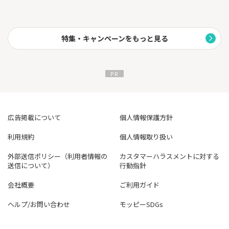
※ポイントの還元率および相当額表記は、1ポイント=5円相当と
して利用した場合です。なお、1ポイントの相当額は利用方法によ
り異なります。
（*1）対象店舗によってはアメリカン・エキスプレス®のカードは
特集・キャンペーンをもっと見る
優遇対象外となります。
（*2）最大20％ポイント還元には、ご利用金額の上限など 各種条
件・ご留意事項がございます。くわしくは
こちら
をご確認くださ
い。
（*3）特典には条件がございます。
（*4）ポイントプレゼントにあたり、各種条件がございます。
広告掲載について
個人情報保護方針
利用規約
個人情報取り扱い
外部送信ポリシー（利用者情報の
カスタマーハラスメントに対する
送信について）
行動指針
会社概要
ご利用ガイド
ヘルプ/お問い合わせ
モッピーSDGs