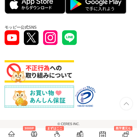
モッピー公式SNS
© CERES INC.
3000P
まずはここ
黒字還元も
08