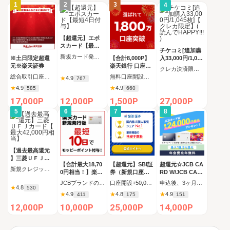
1
2
3
4
【超還元】エポ
スカード【最短4
チケコミ[追加購
日付与】
新規カード発行完了
※土日限定超還
【合計8,000P】
入33,000円/1,045
元※楽天証券
楽天銀行 口座開
枚]【クレカ限定
クレカ決済限定 追加購入コース 1,045枚（33,000円）の購入
設
】(読んでHAPPY
総合取引口座開設完了後、 30日以内に楽天証券口座へ5万円以上の入金完了
無料口座開設後、初回ログイン
★
4.9
767
!!!)
★
4.9
★
4.9
585
660
17,000P
12,000P
1,500P
27,000P
5
6
7
8
【過去最高還元
】三菱ＵＦＪカ
【合計最大18,70
【超還元】SBI証
超還元☆JCB CA
ード【最大42,00
新規クレジットカード発行完了（カード受取必須）
0円相当！】楽天
券（新規口座開
RD W/JCB CAR
0円相当】
カード【JCBキ
設+50,000円以上
D W plus L(39歳
JCBブランドの申し込み 新規カード発行(カード到着必須)
口座開設+50,000円入金（SBIハイブリッド預金へ振替）
申込後、3ヶ月以内の新規カード発行
★
4.8
ャンペーン実施
入金）
以下限定)
530
★
4.9
★
4.8
★
4.9
411
175
151
中】
12,000P
10,000P
25,000P
14,000P