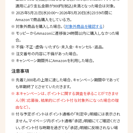
適用により支払金額が900円(税込)未満となった場合は対象。
※ 2025年5月21日(水)0:00～2026年5月20日(水)23:59の間に
Amazonで商品購入をしている方。
※ 対象外商品を購入した場合。（
対象外商品を確認する
）
※ モッピーからAmazonに遷移後24時間以内に購入しなかった場
合。
※ 不備･不正･虚偽･いたずら･未入金･キャンセル･返品。
※ 注文番号の内容に不備があった場合。
※ キャンペーン期間外にAmazonを利用した場合。
注意事項
※ 先着7,000名の上限に達した場合、キャンペーン期間中であって
も早期終了とさせていただきます。
※ 本キャンペーンは、ポイントに関する調査を承ることができませ
ん（例：応募後、結果的にポイント付与対象外になった場合の理
由など）。
※ 付与予定ポイントはポイント通帳の「判定中」明細には表示され
ません。マイページ内ポイント通帳「承認」明細にてご確認くださ
い。ポイント付与時期を過ぎても「承認」明細に反映されない場