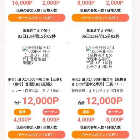
16,000P
2,000P
8,000P
2,000P
現在の参加人数 / 目標人数
現在の参加人数 / 目標人数
ボーナスポイントGET！
ボーナスポイントGET！
募集終了まで残り
募集終了まで残り
03日13時間15分02秒
06日13時間15分02秒
※合計最大14,000円相当※【三菱Ｕ
※合計最大14,000円相当※【親権者
ＦＪ銀行】普通預金口座開設
さまの代理申込専用】三菱ＵＦＪ銀
行 お子さま用口座
「スマート口座開設」アプリ経由で口座開設申込後、30日以内の口座開設
親権者様によるお子さま用口座新規開設完了
12,000P
12,000P
合計
合計
通常
ボーナス
通常
ボーナス
4,000P
8,000P
4,000P
8,000P
現在の参加人数 / 目標人数
現在の参加人数 / 目標人数
ボーナスポイントGET！
ボーナスポイントGET！