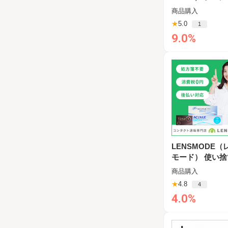
トア
商品購入
★
5.0
1
9.0%
LENSMODE（
モード） 使い
ンタクトレンズ
商品購入
★
4.8
4
4.0%