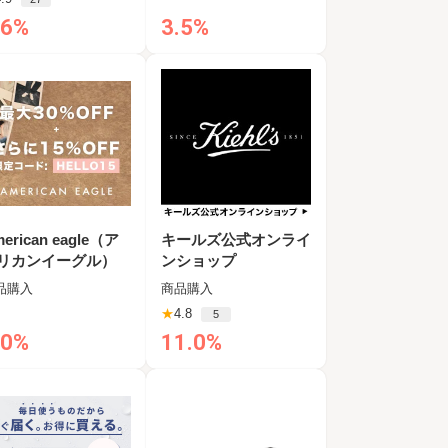
.6%
3.5%
erican eagle（ア
キールズ公式オンライ
リカンイーグル）
ンショップ
品購入
商品購入
★
4.8
5
.0%
11.0%