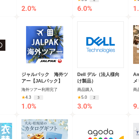
2.0%
6.0%
1
ジャルパック 海外ツ
Dell デル（法人様向
Am
アー【JALパック】
け製品）
メ
海外ツアー利用完了
商品購入
商
★
4.3
★
5.0
3
2
1.0%
3.0%
9