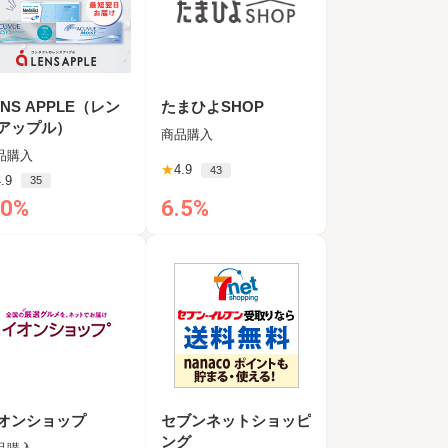
ENS APPLE（レン
たまひよSHOP
アップル）
商品購入
品購入
★
4.9
43
.9
35
.0%
6.5%
オンショップ
セブンネットショッピ
ング