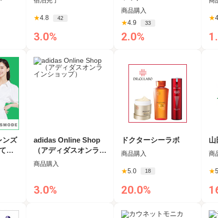
宿泊完了
商
商品購入
★
4.8
★
4
42
★
4.9
33
3.0%
2.0%
1
レンズ
adidas Online Shop
ドクターシーラボ
山
捨てコ
（アディダスオンライ
商品購入
商
通販
ンショップ）
商品購入
★
5.0
★
5
18
3.0%
20.0%
1