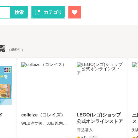
検索
カテゴリ
覧
（459件）
ド
colleize（コレイズ）
LEGO(レゴ)ショップ
三
公式オンラインストア
ス
WEB注文後、30日以内の入金確認＋商品到着
商品購入
★
5.0
★
4
2