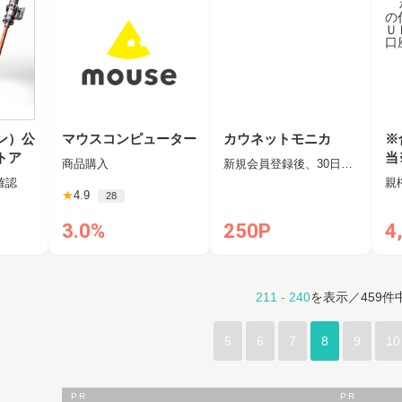
ソン）公
マウスコンピューター
カウネットモニカ
※
トア
当
商品購入
新規会員登録後、30日以内に登録完了メールに記載のリンクよりアンケート回答
理
確認
Ｊ
★
4.9
28
座
3.0%
250P
4
211 - 240
を表示／459件
5
6
7
8
9
10