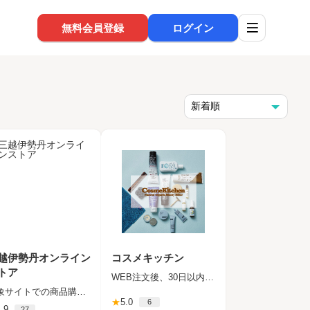
無料会員登録
ログイン
越伊勢丹オンライン
コスメキッチン
トア
WEB注文後、30日以内の入金
対象サイトでの商品購入後の入金確認（一部対象除外品あり）
★
5.0
6
.9
27