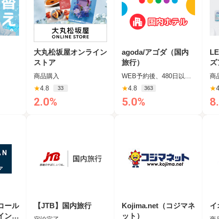
大丸松坂屋オンライン
agoda/アゴダ（国内
L
ストア
旅行）
ズ
商品購入
WEB予約後、480日以内の宿泊
商
★
4.8
★
4.8
★
4
33
363
2.0%
5.0%
8
（コール
【JTB】国内旅行
Kojima.net（コジマネ
イ
インス
ット）