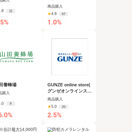
品購入
商品購入
.8
11
★
4.8
67
.5%
1.0%
田養蜂場
GUNZE online store(
グンゼオンラインスト
品購入
ア）
商品購入
.0
9
★
5.0
20
6.0%
2.5%