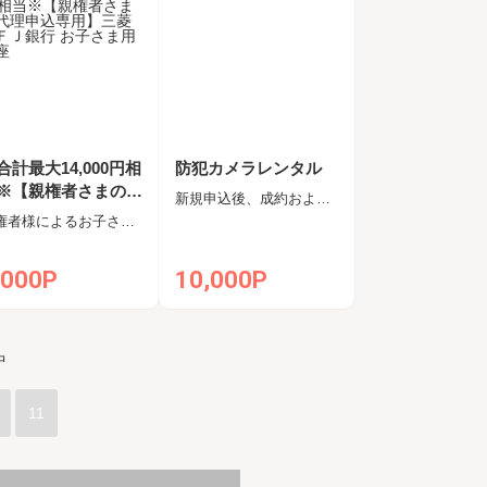
合計最大14,000円相
防犯カメラレンタル
※【親権者さまの代
新規申込後、成約および納品
申込専用】三菱ＵＦ
親権者様によるお子さま用口座新規開設完了
銀行 お子さま用口
,000P
10,000P
中
11