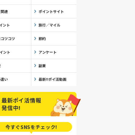
天関連
ポイントサイト
イント
旅行／マイル
日コツコツ
節約
ポイント
アンケート
取
副業
小遣い
最新!!ポイ活動画
最新ポイ活情報
発信中!
今すぐSNSを
チェック!