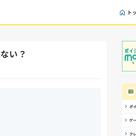
ト
らない？
ポ
ゲ
ク