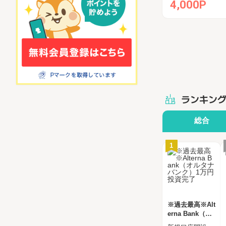
4,000P
ランキン
総合
1
※過去最高※Alt
erna Bank（オ
ルタナバンク）