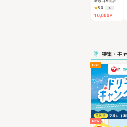
新規口座開設申込後、45日以内に1万円以上の投資
1万円投資完了
★
5.0
4
10,000P
特集・キ
HOT
NEW