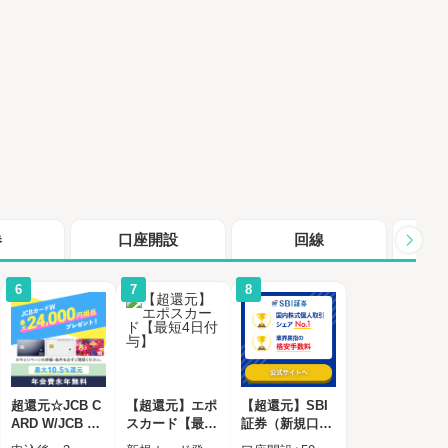
券
口座開設
回線
シ
6
7
8
超還元☆JCB C
【超還元】エポ
【超還元】SBI
ARD W/JCB CA
スカード【最短
証券（新規口座
RD W plus L(39
4日付与】
開設+50,000円