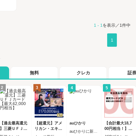
1 - 1
を表示／1件中
1
グ
無料
クレカ
証
2
3
4
5
【過去最高還元
【超還元】アメ
auひかり
【合計最大18,7
】三菱ＵＦＪカ
リカン・エキス
00円相当！】楽
auひかりに新規お申し込みし、半年以内に開通完了された方
ード【最大42,0
プレス・ビジネ
天カード【JCB