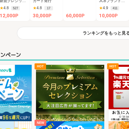
新規クレジットカード発行完了（カード受取必須）
カード発行
JCBブランドの申し込み 新規カード発行(カード到着必須)
00円相当】
ス・ゴールド・
キャンペーン実
★
4.8
★
4.8
★
4.9
527
17
411
カード
施中】
12,000P
30,000P
60,000P
10,000P
ランキングをもっと見
ャンペーン
HOT
HOT
NEW