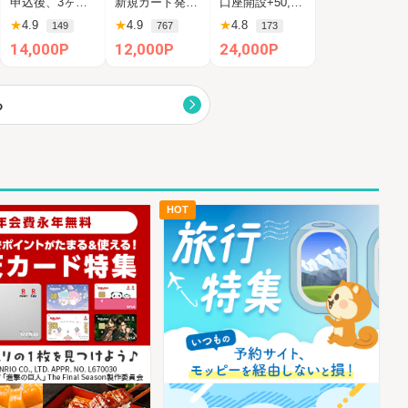
申込後、3ヶ月以内の新規カード発行
新規カード発行完了
口座開設+50,000円入金（SBIハイブリッド預金へ振替）
歳以下限定)
以上入金）
★
4.9
★
4.9
★
4.8
149
767
173
14,000P
12,000P
24,000P
る
HOT