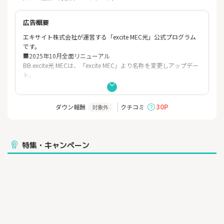
広告概要
エキサイト株式会社が運営する「excite MEC光」公式プログラム
です。
■2025年10月全面リニューアル
BB.excite光 MECは、「excite MEC」より名称を変更しアップデー
ト。
月額以外は一切不要のIPv6 IPoE 1ギガ光回線サービス。
■BB.excite光 MECの特徴
30P
ダウン報酬
クチコミ
対象外
1.「月額料金しかいらない」料金体系
・お支払いは月額料金のみ。
・初期費用、なし。
・工事費など他の費用は一切不要。
特集・キャンペーン
土日や祝日に工事する際の追加費用や、引越しなどの費用も一
切かかりません。
※ルーターレンタル、オプションサービスをご契約時は各料金
が発生します。
2.縛りも違約金もなし
・契約期間縛りや解約時の違約金請求など一切なし
・途中解約時に工事費残債が請求される心配なし