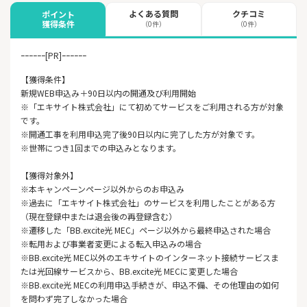
よくある質問
クチコミ
ポイント
獲得条件
（0件）
（0件）
ｰｰｰｰｰｰ[PR]ｰｰｰｰｰｰ
【獲得条件】
新規WEB申込み＋90日以内の開通及び利用開始
※「エキサイト株式会社」にて初めてサービスをご利用される方が対象
です。
※開通工事を利用申込完了後90日以内に完了した方が対象です。
※世帯につき1回までの申込みとなります。
【獲得対象外】
※本キャンペーンページ以外からのお申込み
※過去に「エキサイト株式会社」のサービスを利用したことがある方
（現在登録中または退会後の再登録含む）
※遷移した「BB.excite光 MEC」ページ以外から最終申込された場合
※転用および事業者変更による転入申込みの場合
※BB.excite光 MEC以外のエキサイトのインターネット接続サービスま
たは光回線サービスから、BB.excite光 MECに変更した場合
※BB.excite光 MECの利用申込手続きが、申込不備、その他理由の如何
を問わず完了しなかった場合