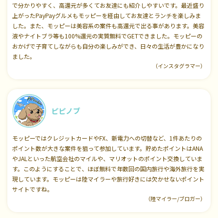
で分かりやすく、高還元が多くてお友達にも紹介しやすいです。最近盛り
上がったPayPayグルメもモッピーを経由してお友達とランチを楽しみま
した。また、モッピーは美容系の案件も高還元で出る事があります。美容
液やナイトブラ等も100%還元の実質無料でGETできました。モッピーの
おかげで子育てしながらも自分の楽しみができ、日々の生活が豊かになり
ました。
（インスタグラマー）
ピピノブ
モッピーではクレジットカードやFX、新電力への切替など、1件あたりの
ポイント数が大きな案件を狙って参加しています。貯めたポイントはANA
やJALといった航空会社のマイルや、マリオットのポイント交換していま
す。このようにすることで、ほぼ無料で年数回の国内旅行や海外旅行を実
現しています。モッピーは陸マイラーや旅行好きには欠かせないポイント
サイトですね。
（陸マイラー/ブロガー）