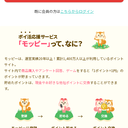
既に会員の方は
こちらからログイン
ポイ活応援サービス
「モッピー」
って、なに？
モッピーは、運営実績20年以上！累計
1,400万人
以上が利用しているポイント
サイト。
サイト内で
商品購入やアンケート回答、ゲーム
をすると「1ポイント=1円」の
ポイントが貯まっていきます。
貯めたポイントは、
現金やお好きな他社ポイントに交換
することができま
す。
モッピーに登録
ポイント貯める
ポイント交換