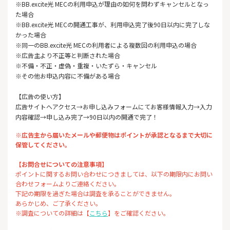
※BB.excite光 MECの利用申込が理由の如何を問わずキャンセルとなっ
た場合
※BB.excite光 MECの開通工事が、利用申込完了後90日以内に完了しな
かった場合
※同一のBB.excite光 MECの利用者による複数回の利用申込の場合
※広告主より不正等と判断された場合
※不備・不正・虚偽・重複・いたずら・キャンセル
※その他お申込内容に不備がある場合
【広告の使い方】
広告サイトへアクセス→お申し込みフォームにてお客様情報入力→入力
内容確認→申し込み完了→90日以内の開通で完了！
※広告主から届いたメールや郵便物はポイントが承認となるまで大切に
保管してください。
【お問合せについての注意事項】
ポイントに関するお問い合わせにつきましては、以下の期限内にお問い
合わせフォームよりご連絡ください。
下記の期限を過ぎた場合は調査を承ることができません。
あらかじめ、ご了承ください。
※調査についての詳細は【
こちら
】をご確認ください。