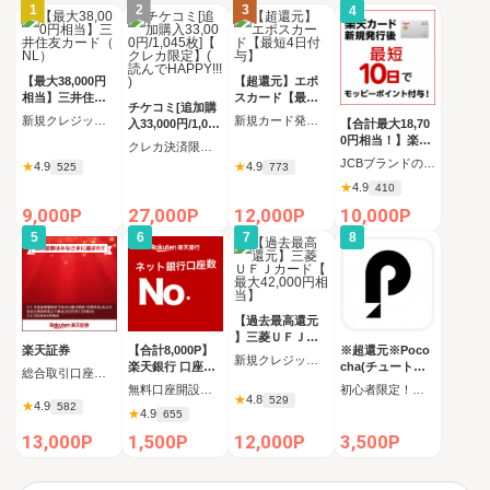
1
2
3
4
【最大38,000円
【超還元】エポ
相当】三井住友
スカード【最短4
チケコミ[追加購
カード（NL）
日付与】
新規クレジットカード発行
新規カード発行完了
入33,000円/1,045
【合計最大18,70
枚]【クレカ限定
0円相当！】楽天
クレカ決済限定 追加購入コース 1,045枚（33,000円）の購入
】(読んでHAPPY
カード【JCBキ
JCBブランドの申し込み 新規カード発行(カード到着必須)
★
4.9
★
4.9
525
773
!!!)
ャンペーン実施
★
4.9
410
中】
9,000P
27,000P
12,000P
10,000P
5
6
7
8
【過去最高還元
】三菱ＵＦＪカ
楽天証券
【合計8,000P】
※超還元※Poco
ード【最大42,00
新規クレジットカード発行完了（カード受取必須）
楽天銀行 口座開
cha(チュートリ
0円相当】
総合取引口座開設完了後、 30日以内に楽天証券口座へ5万円以上の入金完了
設
アルミッション
無料口座開設後、初回ログイン
初心者限定！チュートリアルミッション全クリア後にコインをすべて受け取る
★
4.8
全クリア後にコ
529
★
4.9
582
★
4.9
655
インをすべて受
け取る)_Android
13,000P
1,500P
12,000P
3,500P