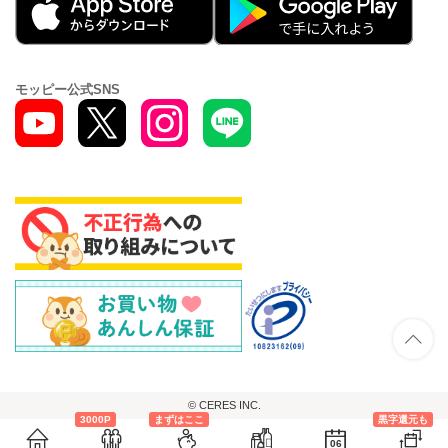
モッピー公式SNS
© CERES INC.
3000P
まずはここ
黒字還元も
06