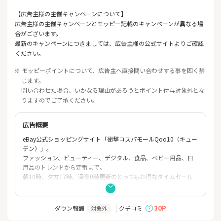
【広告主様の主催キャンペーンについて】
広告主様の主催キャンペーンとモッピー記載のキャンペーンが異なる場
合がございます。
最新のキャンペーンにつきましては、広告主様の公式サイトよりご確認
ください。
※ モッピーポイントについて、広告主へ直接問い合わせする事を固く禁
じます。
問い合わせた場合、いかなる理由があろうとポイント付与対象外とな
りますのでご了承ください。
広告概要
eBay公式ショッピングサイト「衝撃コスパモールQoo10（キュー
テン）」。
ファッション、ビューティー、デジタル、食品、ベビー用品、日
用品のトレンドから定番まで。
朝10時、夕方17時、深夜0時更新のとってもお得なタイムセール
を実施中！
欲しかった商品をさらに高コスパでお買い求めいただけます。
30P
ダウン報酬
クチコミ
対象外