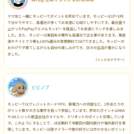
ママ友と一緒にモッピーでポイントを貯めています。モッピーは1P=1円
で分かりやすく、高還元が多くてお友達にも紹介しやすいです。最近盛り
上がったPayPayグルメもモッピーを経由してお友達とランチを楽しみま
した。また、モッピーは美容系の案件も高還元で出る事があります。美容
液やナイトブラ等も100%還元の実質無料でGETできました。モッピーの
おかげで子育てしながらも自分の楽しみができ、日々の生活が豊かになり
ました。
（インスタグラマー）
ピピノブ
モッピーではクレジットカードやFX、新電力への切替など、1件あたりの
ポイント数が大きな案件を狙って参加しています。貯めたポイントはANA
やJALといった航空会社のマイルや、マリオットのポイント交換していま
す。このようにすることで、ほぼ無料で年数回の国内旅行や海外旅行を実
現しています。モッピーは陸マイラーや旅行好きには欠かせないポイント