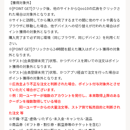
【獲得対象外】
※[POINT GET]クリック後、他のサイトからQoo10の広告をクリックさ
れた場合は対象外となります。
※サイトに訪問してから購入が完了するまでの間に他のサイトや異なる
ブラウザに移動した場合、他デバイスへの切り替えが行われた場合はポ
イント獲得の対象外となります。
購入完了まで必ず同じ環境（同じブラウザ、同じデバイス）を利用くだ
さい。
※[POINT GET]クリックから24時間を超えた購入はポイント獲得の対象
外となります。
※ゲスト(会員登録未完了)状態、かつデバイスを跨いでの注文はポイン
ト獲得の対象外となります。
※ゲスト(会員登録未完了)状態、かつアプリ経由で注文を行った場合は
ポイント獲得の対象外となります。
※広告主より不正な注文と判断された場合、ポイント付与対象外とさせ
ていただく場合がございます。
※例：同一ユーザーが複数のアカウントを発行し、
本来取得上限のある
クーポンを複数取得している場合
同一ユーザーからの大量注文等、
ストア側で転売目的と判断され
た注文 等
※不備･不正･虚偽･いたずら･未入金･キャンセル･返品
※商品券（ギフト券・割引券・航空券等のチケットを含む）