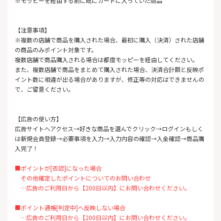
※モッピーを経由する前に既にカートに入っていた商品
【注意事項】
※複数の店舗で商品を購入された場合、最初に購入（決済）された店舗
の商品のみポイント対象です。
複数店舗で商品購入される場合は都度モッピーを経由してください。
また、複数店舗で商品をまとめて購入された場合、決済合計額と反映ポ
イント数に相違が出る場合がありますが、修正等の対応はできませんの
で、ご留意ください。
【広告の使い方】
広告サイトへアクセス→好きな商品を選んでクリック→ログインもしく
は新規会員登録→必要事項を入力→入力内容の確認→入金確認→商品購
入完了！
■ポイントが[否認]になった場合
その他確定したポイントについてのお問い合わせ
…広告のご利用日から【200日以内】にお問い合わせください。
■ポイント通帳[判定中]へ反映しない場合
…広告のご利用日から【200日以内】にお問い合わせください。