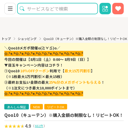
トップ
ショッピング
Qoo10（キューテン）※購入金額の制限なし！リピートO
＼Qoo10メガポ開催o(≧∀≦)o／
✩˖°⌖.꙳✩˖°⌖.꙳✩˖°⌖.꙳✩˖°✩˖°⌖.꙳✩˖°⌖.꙳✩˖°⌖.꙳✩˖°
今回の開催は【8月1日（土）0:00～ 8月9日（日）】
▼目玉キャンペーン内容はコチラ！
①Qoo10
10％OFFクーポン
利用で【
最大15万円割引
】
（※1枚最大1万円割引×最大15枚）
②最終お支払い金額の最大
25%分のメガポイントもらえる
！
（※1注文につき最大10,000ポイントまで）
✩˖°⌖.꙳✩˖°⌖.꙳✩˖°⌖.꙳✩˖°✩˖°⌖.꙳✩˖°⌖.꙳✩˖°⌖.꙳✩˖°
あんしん保証
NEW
リピートOK
Qoo10（キューテン）※購入金額の制限なし！リピートOK！
4.9
（
661件
）