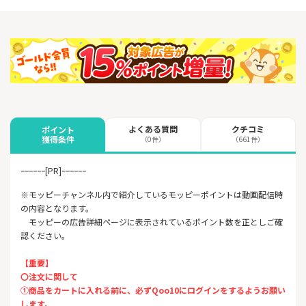
よくある質問
クチコミ
ポイント
獲得条件
（0件）
（661件）
ｰｰｰｰｰｰ[PR]ｰｰｰｰｰｰ
※モッピーチャンネル内で紹介しているモッピーポイントは動画配信時
の内容となります。
モッピーの広告詳細ページに表示されているポイント数を正としご確
認ください。
【重要】
〇注文に関して
①商品をカートに入れる前に、必ずQoo10にログインをするようお願い
します。