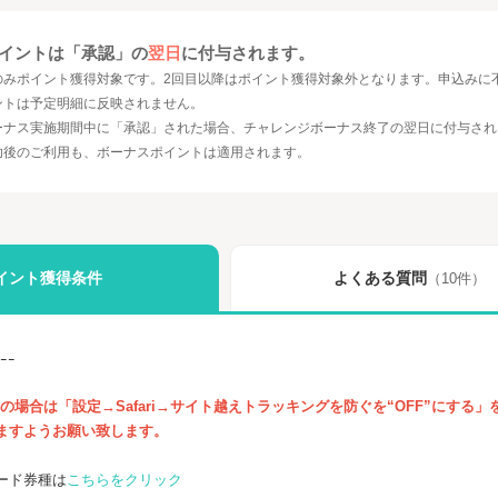
ポイントは「承認」の
翌日
に付与されます。
のみポイント獲得対象です。2回目以降はポイント獲得対象外となります。申込みに
ントは予定明細に反映されません。
ーナス実施期間中に「承認」された場合、チャレンジボーナス終了の翌日に付与され
功後のご利用も、ボーナスポイントは適用されます。
イント獲得条件
よくある質問
（10件）
ｰｰｰ
利用の場合は「設定→Safari→サイト越えトラッキングを防ぐを“OFF”にする
ますようお願い致します。
ード券種は
こちらをクリック