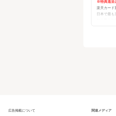
※特典進呈
楽天カード
日本で最も
年会費永年
【楽天カー
1.年会費永
2.ポイン
3.毎月5
4.豊富な
【申し込み
STEP1
STEP2
STEP3：
書類郵送不
その他の楽
広告掲載について
関連メディア