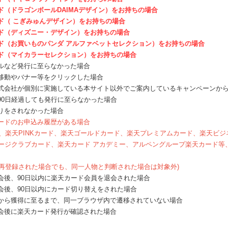
ド（ドラゴンボールDAIMAデザイン）をお持ちの場合
ド（ こぎみゅんデザイン）をお持ちの場合
ド（ディズニー・デザイン）をお持ちの場合
ド（お買いものパンダ アルファベットセレクション）をお持ちの場合
ド（マイカラーセレクション）をお持ちの場合
ルなど発行に至らなかった場合
移動やバナー等をクリックした場合
式会社が個別に実施している本サイト以外でご案内しているキャンペーンか
90日経過しても発行に至らなかった場合
りをされなかった場合
ードのお申込み履歴がある場合
ード、楽天PINKカード、楽天ゴールドカード、楽天プレミアムカード、楽天ビ
レージクラブカード、楽天カード アカデミー、アルペングループ楽天カード
員に再登録された場合でも、同一人物と判断された場合は対象外)
会後、90日以内に楽天カード会員を退会された場合
会後、90日以内にカード切り替えをされた場合
から獲得に至るまで、同一ブラウザ内で遷移されていない場合
会後に楽天カード発行が確認された場合