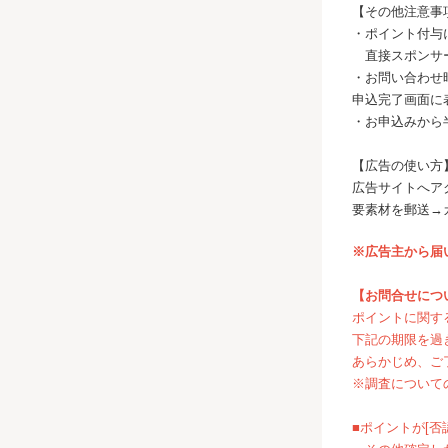
【その他注意事
・ポイント付与
直接スポンサー
・お問い合わせ
申込完了画面に
・お申込みから
【広告の使い方
広告サイトへア
要素材を郵送→
※広告主から届
【お問合せにつ
ポイントに関す
下記の期限を過
あらかじめ、ご
※調査について
■ポイントが[否