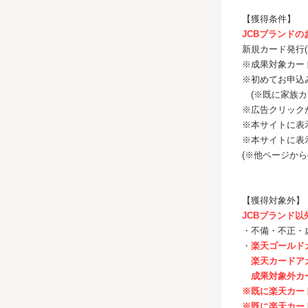
【獲得条件】
JCBブランドの
新規カード発行
※成果対象カー
※初めてお申込
(※既に家族カ
※広告クリック
※本サイトに表
※本サイトに表
(※他ページか
【獲得対象外】
JCBブランド以
・不備・不正・
・
楽天ゴールド
楽天カードアカ
成果対象外カ
※既に楽天カー
※既に楽天カー