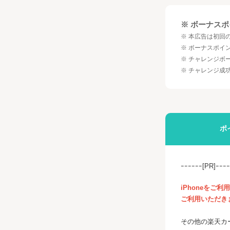
※ ボーナス
※ 本広告は初回
※ ボーナスポイ
※ チャレンジボ
※ チャレンジ成
ポ
ｰｰｰｰｰｰ[PR]ｰｰｰ
iPhoneをご
ご利用いただき
その他の楽天カ