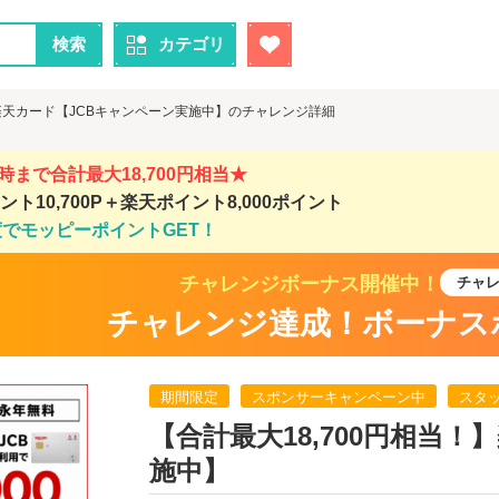
検索
カテゴリ
】楽天カード【JCBキャンペーン実施中】のチャレンジ詳細
10時まで合計最大18,700円相当★
ト10,700P＋楽天ポイント8,000ポイント
度でモッピーポイントGET！
チャレンジボーナス開催中！
チャ
チャレンジ達成！ボーナス
期間限定
スポンサーキャンペーン中
スタ
【合計最大18,700円相当
施中】