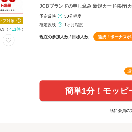
JCBブランドの申し込み 新規カード発行(
予定反映
30分程度
ップ対象
確定反映
1ヶ月程度
4.9
（
411件
）
現在の参加人数 / 目標人数
達成！ボーナスポ
通
簡単1分！モッピ
既に会員の