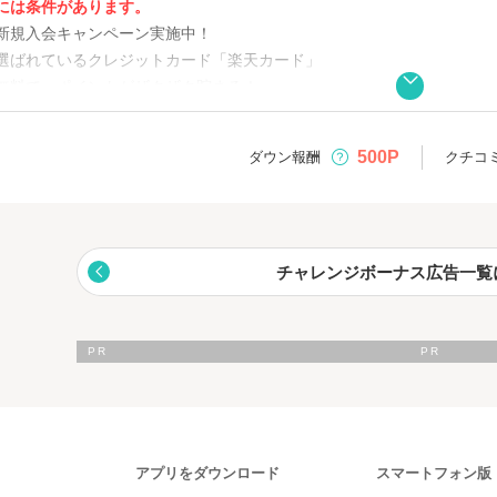
には条件があります。
新規入会キャンペーン実施中！
選ばれているクレジットカード「楽天カード」
無料で、ポイントがザクザク貯まる！
ドが選ばれる4つの理由】
500P
ダウン報酬
クチコ
年無料
ト還元率が高い
と0のつく日はポイントアップ
デザインから選べる
チャレンジボーナス広告一覧
はカンタン3ステップ】
：公式サイトから必要事項入力（3分）
：審査結果をメールでお知らせ
カード到着後、利用開始
要・スマホで完結
天カード券種は
こちらをクリック
アプリをダウンロード
スマートフォン版