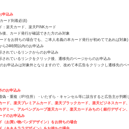
お申込み
(カード到着必須)
ド：楽天カード、楽天PINKカード
み後、カード発行が確認できた方のみ対象
ードをお持ちの場合でも、ご本人名義の本カード発行が初めてであれば対象)
から24時間以内のお申込み
示されているリンクからのお申込み
示されているリンクをクリック後、遷移先のページからのお申込み
らのお申込みは対象外となりますので、改めて本広告をクリックし遷移先のペ
外のお申込み
虚偽・重複（IP/住所）・いたずら・キャンセル等に該当すると広告主が判断
カード、楽天プレミアムカード、楽天ブラックカード、楽天ビジネスカード、
デミー、アルペングループ楽天カード、楽天カードみちのく銀行デザイン、
ードのお申込み
ド（お買い物パンダデザイン）をお持ちの場合
ド（キキ＆ララデザイン）をお持ちの場合