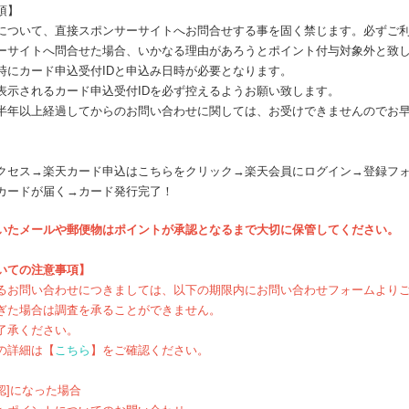
項】
について、直接スポンサーサイトへお問合せする事を固く禁じます。必ずご
サイトへ問合せた場合、いかなる理由があろうとポイント付与対象外と致
時にカード申込受付IDと申込み日時が必要となります。
表示されるカード申込受付IDを必ず控えるようお願い致します。
半年以上経過してからのお問い合わせに関しては、お受けできませんのでお
】
クセス→楽天カード申込はこちらをクリック→楽天会員にログイン→登録フ
カードが届く→カード発行完了！
いたメールや郵便物はポイントが承認となるまで大切に保管してください。
いての注意事項】
るお問い合わせにつきましては、以下の期限内にお問い合わせフォームより
ぎた場合は調査を承ることができません。
了承ください。
の詳細は【
こちら
】をご確認ください。
認]になった場合