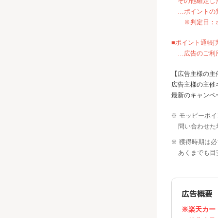
その他確定した
…ポイントの判
※判定日：ポイ
■ポイント通帳[
…広告のご利用
【広告主様の主
広告主様の主催
最新のキャンペ
※ モッピーポ
問い合わせた
※ 獲得時期は
あくまでも目
広告概要
※楽天カー