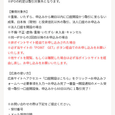
※IPOの約定は取引対象外となります。
【獲得対象外】
※重複、いたずら、申込みから期日以内に口座開設かつ取引に至らない
成果、日本株（現物）と投資信託以外の取引、法人口座のお申込み
※法人口座を開設の場合
※不備･不正･虚偽･重複･いたずら･未入金･キャンセル
※同一IPからの2回目以降のお申込みの場合
※非ポイントサイト経由でお申し込みされた場合
※必ず当サイトの「POINT GET」ボタン経由でのお申し込みをお願い
いたします。
※他サイトを閲覧、もしくは離脱した場合は必ず当ポイントサイトを経
由し直し、お申し込みをお願いいたします。
【広告の使い方】
広告サイトへアクセス→「口座開設はこちら」をクリック→お申込みフ
ォームへ→必要事項を入力→お申込み完了→審査→開設通知のメール受
信→取引→口座開設後、申込みから60日以内に１取引完了！
※お問い合わせの際は下記をご提出ください。
・受付番号
・メール受信日時