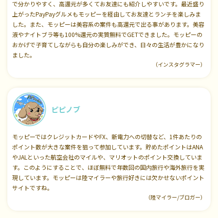
で分かりやすく、高還元が多くてお友達にも紹介しやすいです。最近盛り
上がったPayPayグルメもモッピーを経由してお友達とランチを楽しみま
した。また、モッピーは美容系の案件も高還元で出る事があります。美容
液やナイトブラ等も100%還元の実質無料でGETできました。モッピーの
おかげで子育てしながらも自分の楽しみができ、日々の生活が豊かになり
ました。
（インスタグラマー）
ピピノブ
モッピーではクレジットカードやFX、新電力への切替など、1件あたりの
ポイント数が大きな案件を狙って参加しています。貯めたポイントはANA
やJALといった航空会社のマイルや、マリオットのポイント交換していま
す。このようにすることで、ほぼ無料で年数回の国内旅行や海外旅行を実
現しています。モッピーは陸マイラーや旅行好きには欠かせないポイント
サイトですね。
（陸マイラー/ブロガー）