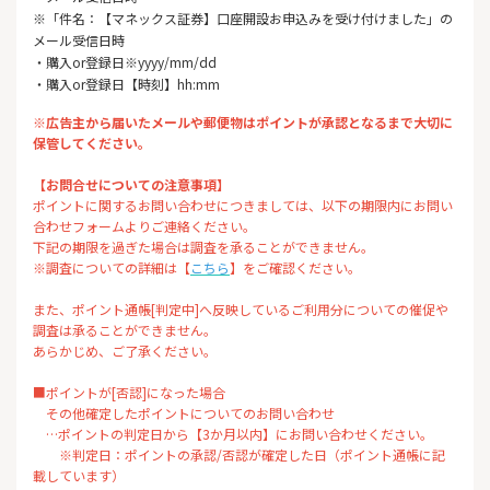
※「件名：【マネックス証券】口座開設お申込みを受け付けました」の
メール受信日時
・購入or登録日※yyyy/mm/dd
・購入or登録日【時刻】hh:mm
※広告主から届いたメールや郵便物はポイントが承認となるまで大切に
保管してください。
【お問合せについての注意事項】
ポイントに関するお問い合わせにつきましては、以下の期限内にお問い
合わせフォームよりご連絡ください。
下記の期限を過ぎた場合は調査を承ることができません。
※調査についての詳細は【
こちら
】をご確認ください。
また、ポイント通帳[判定中]へ反映しているご利用分についての催促や
調査は承ることができません。
あらかじめ、ご了承ください。
■ポイントが[否認]になった場合
その他確定したポイントについてのお問い合わせ
…ポイントの判定日から【3か月以内】にお問い合わせください。
※判定日：ポイントの承認/否認が確定した日（ポイント通帳に記
載しています）