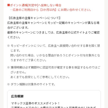
■ポイント通帳[判定中]へ反映しない場合
…広告のご利用日から【3か月以内】にお問い合わせください。
【広告主様の主催キャンペーンについて】
広告主様の主催キャンペーンとモッピー記載のキャンペーンが異なる場
合がございます。
最新のキャンペーンにつきましては、広告主様の公式サイトよりご確認
ください。
※ モッピーポイントについて、広告主へ直接問い合わせする事を固く禁
じます。
問い合わせた場合、いかなる理由があろうとポイント付与対象外とな
りますのでご了承ください。
※ 獲得時期は必ず期間中に認証可否が確定する事を保証するものではご
ざいません。
あくまでも目安としてご参考にしてください。
※ ダウン報酬は対象外のサイトです。
広告概要
マネックス証券のオススメポイント！
①通常カードでのクレカ積立では主要ネット証券最大の1.1%をポ