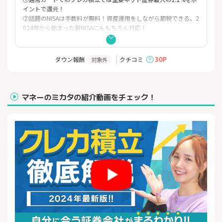
イントで還元！
②話題のNISAは手数料が無料！資産運用をしながら節税できる。2
024年から始まった新NISAにももちろん対応！
③投資信託なら最低100円から1円単位で、ご自身の資金計画に合
わせて気軽に始められる。
④国内株の現物取引手数料は55円（税込）から、米国株の最低取
30P
ダウン報酬
クチコミ
対象外
引手数料0米ドルからと株式も低コストでお取引が可能！
⑤米国株の取扱い銘柄数は5,000銘柄超！さらに時間外取引で取引
チャンスを逃しません。※個別株式・ADR・ETFの合計（含む売り
のみ）。2025年6月30日時点。
マネーのミカタの紹介動画をチェック！