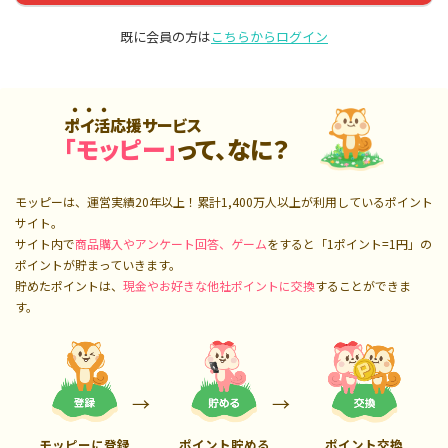
既に会員の方は
こちらからログイン
ポイ活応援サービス
「モッピー」
って、なに？
モッピーは、運営実績20年以上！累計
1,400万人
以上が利用しているポイント
サイト。
サイト内で
商品購入やアンケート回答、ゲーム
をすると「1ポイント=1円」の
ポイントが貯まっていきます。
貯めたポイントは、
現金やお好きな他社ポイントに交換
することができま
す。
モッピーに登録
ポイント貯める
ポイント交換