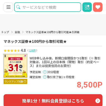
トップ
金融
マネックス証券★100円から取引可能★の詳細
マネックス証券★100円から取引可能★
4.8
（
138件
）
WEB申し込み後、新規口座開設かつ1取引（※ 取引
対象は、1回以上の日本株（現物）取引（約定ベー
ス）または投資信託のお買付）
予定反映
30分程度
確定反映
取引完了後1ヶ月程度
ランクアップ対象
8,500P
簡単1分！無料会員登録はこちら