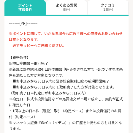
よくある質問
クチコミ
ポイント
獲得条件
（8件）
（138件）
ｰｰｰｰｰｰ[PR]ｰｰｰｰｰｰ
※ポイントに関して、いかなる場合も広告主様への直接のお問い合わせ
は禁止となります。
必ずモッピーへご連絡ください。
【獲得条件】
新規口座開設＋取引完了
※新規に証券総合取引口座の開設申込みをされた方で下記のいずれの条
件も満たした方が対象となります。
■お申込みから30日以内に証券総合取引口座の新規開設完了
■お申込みから60日以内に１取引完了した方が対象となります。
（取引完了日＝約定日がお申込みから60日以内）
※約定日：株式や投資信託などの売買注文が市場で成立し、契約が正式
に確定した日
・1回以上の日本株（現物）取引（約定ベース）または投資信託のお買
付（約定ベース）
※マネックス証券『iDeCo（イデコ）』の口座をお持ちの方も対象とな
ります。